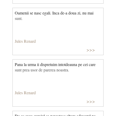
Oamenii se nasc egali. Inca de-a doua zi, nu mai
sunt.
Jules Renard
>>>
Pana la urma ii dispretuim intotdeauna pe cei care
sunt prea usor de parerea noastra.
Jules Renard
>>>
De-as avea curajul sa povestesc altora adevarul pe