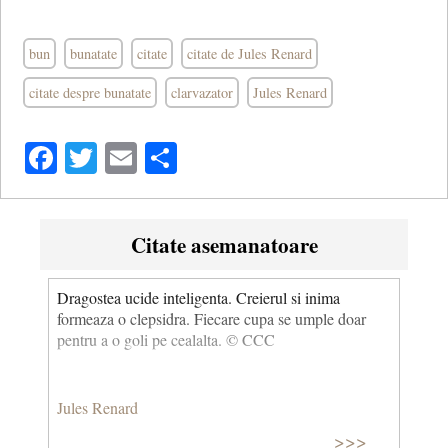
bun
bunatate
citate
citate de Jules Renard
citate despre bunatate
clarvazator
Jules Renard
Facebook
Twitter
Email
Share
Citate asemanatoare
Dragostea ucide inteligenta. Creierul si inima
formeaza o clepsidra. Fiecare cupa se umple doar
pentru a o goli pe cealalta. © CCC
Jules Renard
>>>