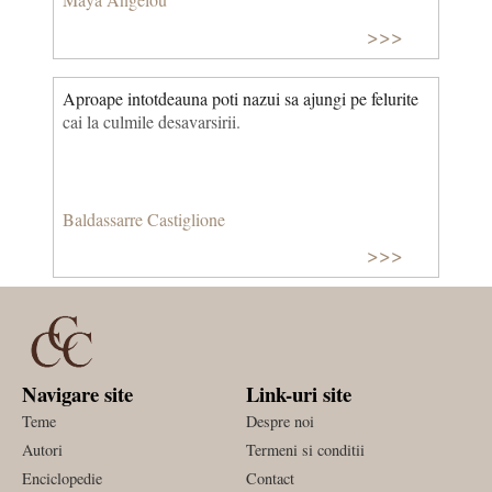
>>>
Aproape intotdeauna poti nazui sa ajungi pe felurite
cai la culmile desavarsirii.
Baldassarre Castiglione
>>>
Navigare site
Link-uri site
Teme
Despre noi
Autori
Termeni si conditii
Enciclopedie
Contact