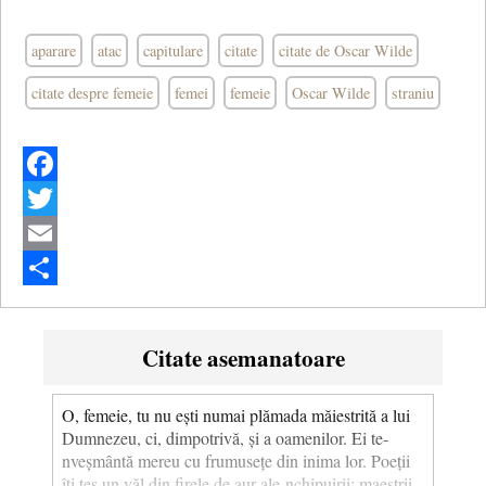
aparare
atac
capitulare
citate
citate de Oscar Wilde
citate despre femeie
femei
femeie
Oscar Wilde
straniu
Facebook
Twitter
Email
Share
Citate asemanatoare
O, femeie, tu nu ești numai plămada măiestrită a lui
Dumnezeu, ci, dimpotrivă, și a oamenilor. Ei te-
nveșmântă mereu cu frumusețe din inima lor. Poeții
îți țes un văl din firele de aur ale-nchipuirii; maeștrii