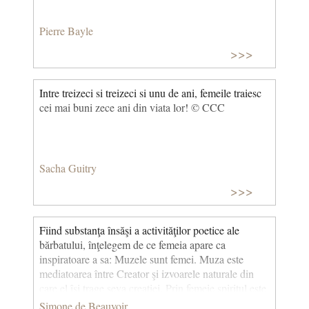
Pierre Bayle
>>>
Intre treizeci si treizeci si unu de ani, femeile traiesc
cei mai buni zece ani din viata lor! © CCC
Sacha Guitry
>>>
Fiind substanţa însăşi a activităţilor poetice ale
bărbatului, înţelegem de ce femeia apare ca
inspiratoare a sa: Muzele sunt femei. Muza este
mediatoarea între Creator şi izvoarele naturale din
care el îşi trage seva creaţiei. Prin femeie spiritul este
profund angajat în natura căreia bărbatul îi va sonda
Simone de Beauvoir