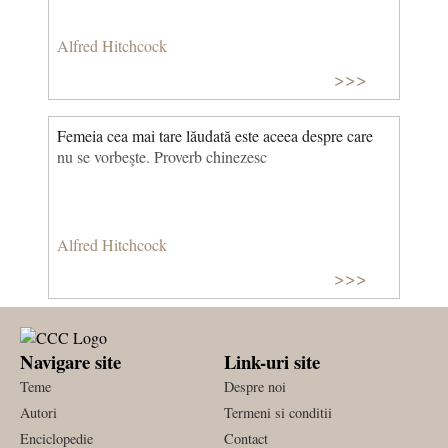
Alfred Hitchcock
>>>
Femeia cea mai tare lăudată este aceea despre care
nu se vorbeşte. Proverb chinezesc
Alfred Hitchcock
>>>
Navigare site
Link-uri site
Teme
Despre noi
Autori
Termeni si conditii
Enciclopedie
Contact