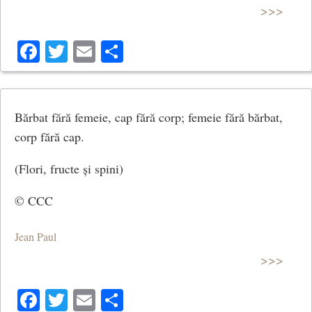
>>>
Facebook
Twitter
Email
Share
Bărbat fără femeie, cap fără corp; femeie fără bărbat,
corp fără cap.
(Flori, fructe și spini)
© CCC
Jean Paul
>>>
Facebook
Twitter
Email
Share