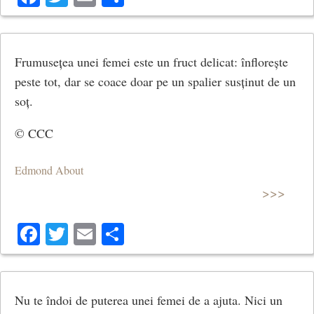
Frumusețea unei femei este un fruct delicat: înflorește
peste tot, dar se coace doar pe un spalier susținut de un
soț.
© CCC
Edmond About
>>>
Facebook
Twitter
Email
Share
Nu te îndoi de puterea unei femei de a ajuta. Nici un