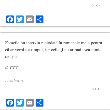
>>>
Facebook
Twitter
Email
Share
Femeile nu intervin niciodată în romanele mele pentru
că ar vorbi tot timpul, iar ceilalţi nu ar mai avea nimic
de spus.
© CCC
Jules Verne
>>>
Facebook
Twitter
Email
Share