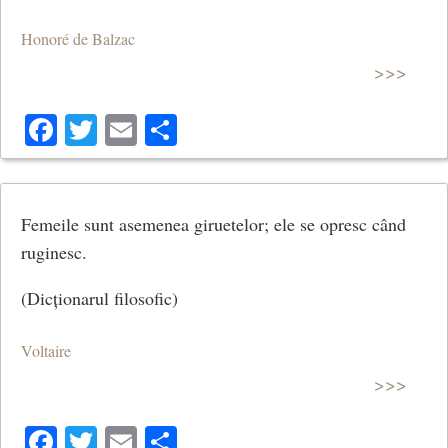
Honoré de Balzac
>>>
Facebook
Twitter
Email
Share
Femeile sunt asemenea giruetelor; ele se opresc când
ruginesc.
(Dicționarul filosofic)
Voltaire
>>>
Facebook
Twitter
Email
Share