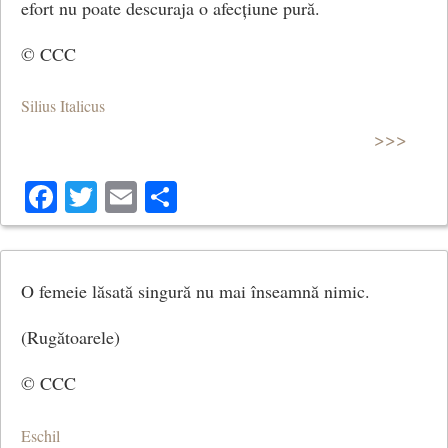
efort nu poate descuraja o afecțiune pură.
© CCC
Silius Italicus
>>>
Facebook
Twitter
Email
Share
O femeie lăsată singură nu mai înseamnă nimic.
(Rugătoarele)
© CCC
Eschil