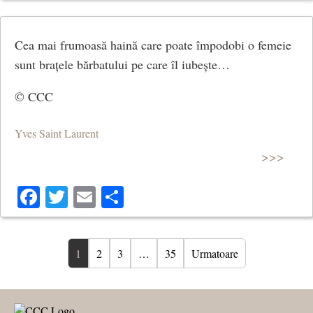
Cea mai frumoasă haină care poate împodobi o femeie
sunt brațele bărbatului pe care îl iubește…
© CCC
Yves Saint Laurent
>>>
Facebook
Twitter
Email
Share
1
2
3
…
35
Urmatoare