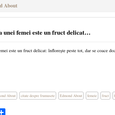
d About
 unei femei este un fruct delicat…
ei este un fruct delicat: înflorește peste tot, dar se coace do
mond About
citate despre frumusete
Edmond About
femeie
fruct
ok
ter
mail
Share