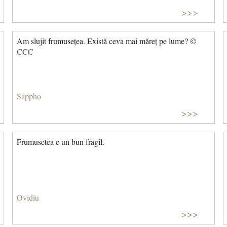
>>>
Am slujit frumusețea. Există ceva mai măreț pe lume? ©
CCC
Sappho
>>>
Frumusetea e un bun fragil.
Ovidiu
>>>