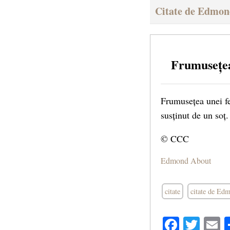
Citate de Edmon
Frumusețea
Frumusețea unei fem
susținut de un soț.
© CCC
Edmond About
citate
citate de Ed
Facebo
Twit
E