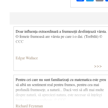
Doar influența extraordinară a frumuseții desființează vârsta.
O femeie frumoasă are vârsta pe care i-o dai. (Teribilii) ©
CCC
Edgar Wallace
>>>
Pentru cei care nu sunt familiarizați cu matematica este greu
să aibă un sentiment real pentru frumos, pentru cea mai
profundă frumusețe, a naturii... Dacă vrei să afli mai multe
despre natură, să apreciezi natura, este necesar să înțelegi
limba pe care o vorbește. © CCC
Richard Feynman