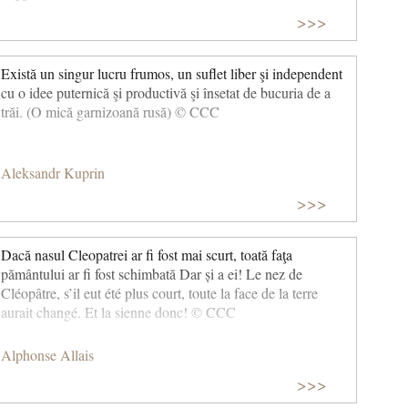
>>>
Există un singur lucru frumos, un suflet liber şi independent
cu o idee puternică şi productivă şi însetat de bucuria de a
trăi. (O mică garnizoană rusă) © CCC
Aleksandr Kuprin
>>>
Dacă nasul Cleopatrei ar fi fost mai scurt, toată faţa
pământului ar fi fost schimbată Dar și a ei! Le nez de
Cléopâtre, s’il eut été plus court, toute la face de la terre
aurait changé. Et la sienne donc! © CCC
Alphonse Allais
>>>