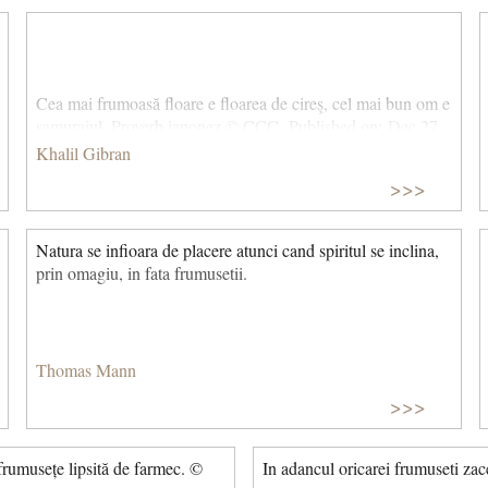
Cea mai frumoasă floare e floarea de cireş, cel mai bun om e
samuraiul. Proverb japonez © CCC Published on: Dec 27,
2017
Khalil Gibran
>>>
Natura se infioara de placere atunci cand spiritul se inclina,
prin omagiu, in fata frumusetii.
Thomas Mann
>>>
frumusețe lipsită de farmec. ©
In adancul oricarei frumuseti za