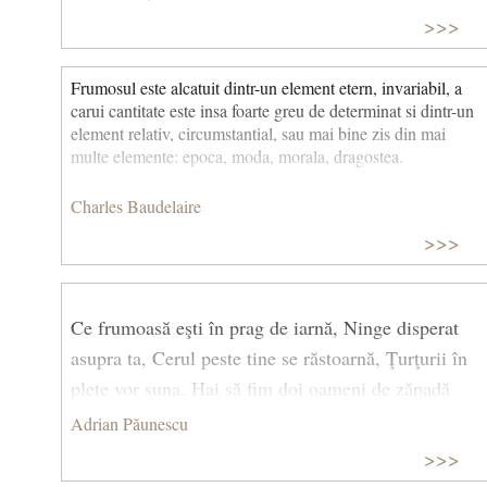
>>>
Frumosul este alcatuit dintr-un element etern, invariabil, a
carui cantitate este insa foarte greu de determinat si dintr-un
element relativ, circumstantial, sau mai bine zis din mai
multe elemente: epoca, moda, morala, dragostea.
Charles Baudelaire
>>>
Ce frumoasă eşti în prag de iarnă, Ninge disperat
asupra ta, Cerul peste tine se răstoarnă, Ţurţurii în
plete vor suna. Hai să fim doi oameni de zăpadă
Ridicaţi de braţe de copii, Care-n frig şi ger mai ştiu
Adrian Păunescu
să creadă Că se pot iubi, se pot iubi.
>>>