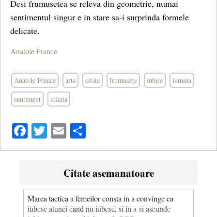
Desi frumusetea se releva din geometrie, numai
sentimentul singur e in stare sa-i surprinda formele
delicate.
Anatole France
Anatole France
arta
citate
frumusete
iubire
lumina
sentiment
stiinta
Facebook
Twitter
Email
Share
Citate asemanatoare
Marea tactica a femeilor consta in a convinge ca
iubesc atunci cand nu iubesc, si in a-si ascunde