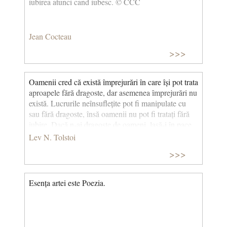
iubirea atunci cand iubesc. © CCC
Jean Cocteau
>>>
Oamenii cred că există împrejurări în care își pot trata
aproapele fără dragoste, dar asemenea împrejurări nu
există. Lucrurile neînsuflețite pot fi manipulate cu
sau fără dragoste, însă oamenii nu pot fi tratați fără
iubire. Dacă n-ai dragoste de oameni, lasă-i în pace.
Ocupă-te de lucruri, de tine însuți, de orice-ți place,
Lev N. Tolstoi
dar nu de oameni.
>>>
Esența artei este Poezia.