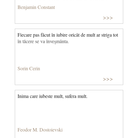
această beţie involuntară, această uitare a tuturor
Benjamin Constant
intereselor şi a tuturor îndatoririlor, nu o mai am. ©
>>>
CCC
Fiecare pas făcut în iubire oricât de mult ar striga tot
în tăcere se va înveşmânta.
Sorin Cerin
>>>
Inima care iubeste mult, sufera mult.
Feodor M. Dostoievski