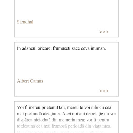
Stendhal
>>>
In adancul oricarei frumuseti zace ceva inuman.
Albert Camus
>>>
Voi fi mereu prietenul tău, mereu te voi iubi cu cea
mai profundă afecţiune. Acei doi ani de relaţie nu vor
dispărea niciodată din memoria mea; vor fi pentru
totdeauna cea mai frumosă perioadă din viaţa mea.
Dar dragostea, vezi tu, acest extaz al simţurilor,