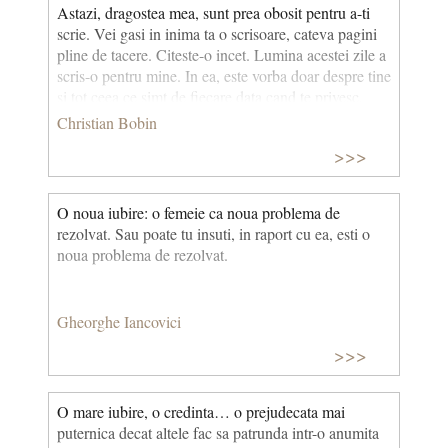
Astazi, dragostea mea, sunt prea obosit pentru a-ti
scrie. Vei gasi in inima ta o scrisoare, cateva pagini
pline de tacere. Citeste-o incet. Lumina acestei zile a
scris-o pentru mine. In ea, este vorba doar despre tine
si tot ceea ce simt de fiecare data cand te privesc,
departe, la sute de kilometri de aici. © CCC
Christian Bobin
>>>
O noua iubire: o femeie ca noua problema de
rezolvat. Sau poate tu insuti, in raport cu ea, esti o
noua problema de rezolvat.
Gheorghe Iancovici
>>>
O mare iubire, o credinta… o prejudecata mai
puternica decat altele fac sa patrunda intr-o anumita