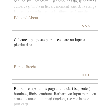
ochi pe șeful orchestrei, își compune fața, își schimbă
culoarea și ținuta în fiecare moment, sare de la stânga
la dreapta și de la dreapta la stânga, se răsucește cu
agilitate, cade înapoi în picioare, zâmbește cu lacrimi
Edmond About
în ochi, nu este acesta, în câteva cuvinte, programul
>>>
dansului și al politicii? (Nasul unui notar) © CCC
Cel care lupta poate pierde, cel care nu lupta a
pierdut deja.
Bertolt Brecht
>>>
Barbari semper armis pugnabunt, clari (sapientes)
homines, libris certabunt. Barbarii vor lupta mereu cu
armele, oamenii luminaţi (înţelepţi) se vor întrece
prin cărţi.