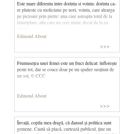
Este mare diferenta intre dorinta si vointa: dorinta ca­
re pluteste cu moliciune pe nori, vointa, care alearga
pe picioare prin pietre: una care asteapta totul de la
intamplare, alta care nu cere nimic decat de la ea
insasi.
Edmond About
>>>
Frumusețea unei femei este un fruct delicat: înflorește
peste tot, dar se coace doar pe un spalier susținut de
un soț. © CCC
Edmond About
>>>
Învață, copila mea dragă, că dansul și politica sunt
gemene. Caută să placă, curtează publicul, ține un