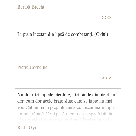
Bertolt Brecht
>>>
Lupta a încetat, din lipsă de combatanți. (Cidul)
Pierre Corneille
>>>
Nu dor nici luptele pierdute, nici rănile din piept nu
dor, cum dor acele braţe slute care să lupte nu mai
vor. Cât inima în piept îţi cântă ce înseamnă-n luptă-
un braţ răpus? Ce-ţi pasă-n colb de-o spadă frântă
când te ridici cu-n steag, mai sus? Înfrânt nu eşti
atunci când sângeri, nici ochii când în lacrimi ţi-s.
Radu Gyr
Adevăratele înfrângeri sunt renunţările la vis.