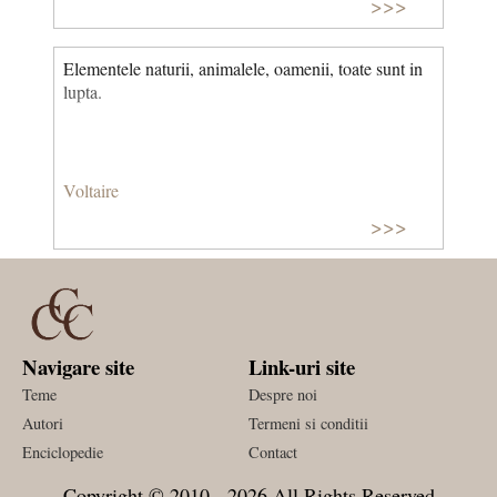
>>>
(Îndemn la luptă)
Elementele naturii, animalele, oamenii, toate sunt in
lupta.
Voltaire
>>>
Navigare site
Link-uri site
Teme
Despre noi
Autori
Termeni si conditii
Enciclopedie
Contact
Copyright © 2010 - 2026 All Rights Reserved