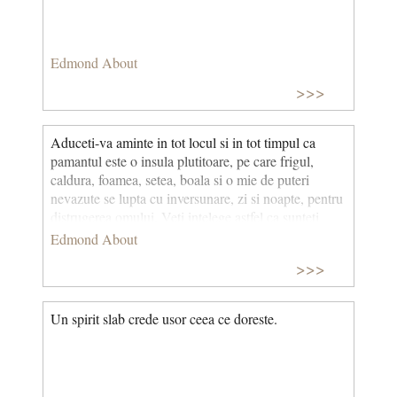
Edmond About
>>>
Aduceti-va aminte in tot locul si in tot timpul ca
pamantul este o insula plutitoare, pe care frigul,
caldura, foamea, setea, boala si o mie de puteri
nevazute se lupta cu inversunare, zi si noapte, pentru
distrugerea omului. Veti intelege astfel ca sunteti
tovarasul firesc al tuturor oamenilor care vietuiesc
Edmond About
fara deosebire de culoare, de limba sau de patrie: ca
>>>
unirea tuturor sfortarilor individuale este singura
tactica care sa poata bate dusmanul comun; ca
puterile voastre, resursele voastre, luminile voastre,
Un spirit slab crede usor ceea ce doreste.
unite cu cele ale tuturor aliatilor vostri, abia vor
ajunge spre a castiga victoria.