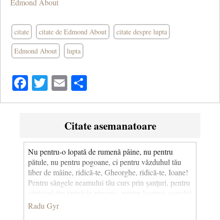
Edmond About
citate
citate de Edmond About
citate despre lupta
Edmond About
lupta
Facebook
Twitter
Email
Share
Citate asemanatoare
Nu pentru-o lopată de rumenă pâine, nu pentru
pătule, nu pentru pogoane, ci pentru văzduhul tău
liber de mâine, ridică-te, Gheorghe, ridică-te, Ioane!
Pentru sângele neamului tău curs prin şanţuri, pentru
cântecul tău ţintuit în piroane, pentru lacrima soarelui
tău pus în lanţuri, ridică-te, Gheorghe, ridică-te,
Radu Gyr
Ioane! Nu pentru mânia scrâşnită-n măsele, ci ca să