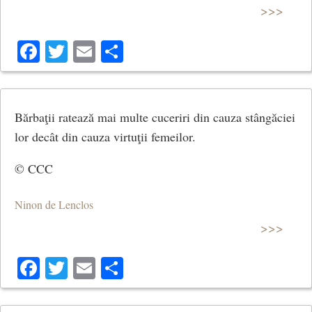
>>>
Facebook
Twitter
Email
Share
Bărbaţii ratează mai multe cuceriri din cauza stângăciei
lor decât din cauza virtuţii femeilor.
© CCC
Ninon de Lenclos
>>>
Facebook
Twitter
Email
Share