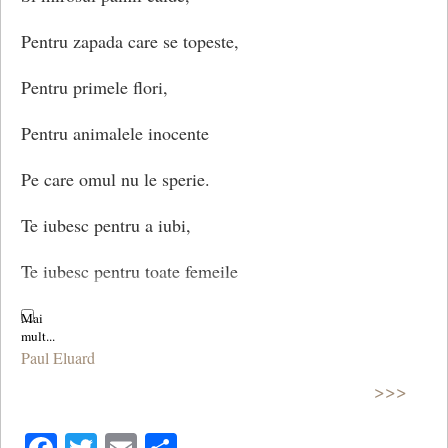
Pentru zapada care se topeste,
Pentru primele flori,
Pentru animalele inocente
Pe care omul nu le sperie.
Te iubesc pentru a iubi,
Te iubesc pentru toate femeile
Pe care nu le iubesc.
Paul Eluard
(Te iubesc)
>>>
© CCC