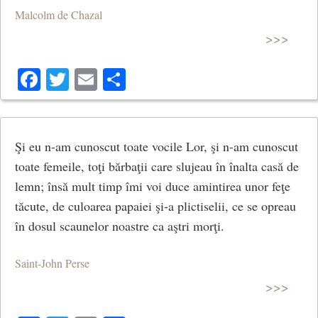
Malcolm de Chazal
>>>
Facebook
Twitter
Email
Share
Şi eu n-am cunoscut toate vocile Lor, şi n-am cunoscut
toate femeile, toţi bărbaţii care slujeau în înalta casă de
lemn; însă mult timp îmi voi duce amintirea unor feţe
tăcute, de culoarea papaiei şi-a plictiselii, ce se opreau
în dosul scaunelor noastre ca aştri morţi.
Saint-John Perse
>>>