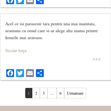
Facebook
Twitter
Email
Share
Acel ce isi paraseste tara pentru una mai inaintata,
seamana cu omul care si-ar alege alta mama printre
femeile mai aratoase.
Nicolae Iorga
>>>
Facebook
Twitter
Email
Share
1
2
3
…
6
Urmatoare