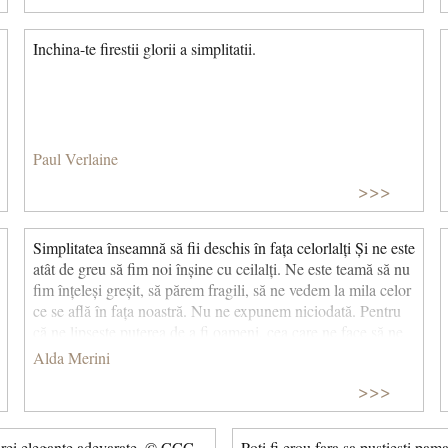
Inchina-te firestii glorii a simplitatii.
Paul Verlaine
>>>
Simplitatea înseamnă să fii deschis în fața celorlalți Și ne este
atât de greu să fim noi înșine cu ceilalți. Ne este teamă să nu
fim înțeleși greșit, să părem fragili, să ne vedem la mila celor
ce se află în fața noastră. Nu ne expunem niciodată. Pentru
că ne lipsește puterea de a fi oameni, cea care ne face să ne
acceptăm limitele, cea care ne face să le înțelegem, dându-le
Alda Merini
sens și transformându-le în energie, în forță chiar. Îmi place
>>>
simplitatea care se însoțește cu smerenia. Îmi plac rătăcitorii.
Îmi plac oamenii care știu să asculte vântul pe propria piele,
să simtă mirosul lucrurilor, să le capteze sufletul. Cei a căror
carei elegante adevarate. © CCC
Poti fi erou fara sa pustiesti pa