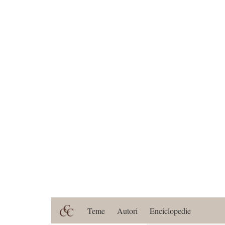
Teme
Autori
Enciclopedie