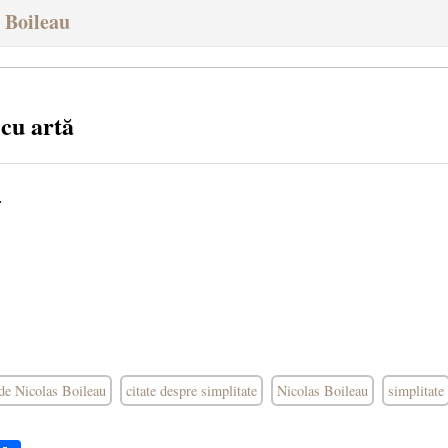
s Boileau
 cu artă
.
 de Nicolas Boileau
citate despre simplitate
Nicolas Boileau
simplitate