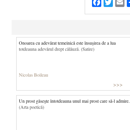
Facebo
Twit
E
Onoarea cu adevărat temeinică este însușirea de a lua
totdeauna adevărul drept călăuză. (Satire)
Nicolas Boileau
>>>
Un prost găseşte întotdeauna unul mai prost care să-l admire.
(Arta poetică)