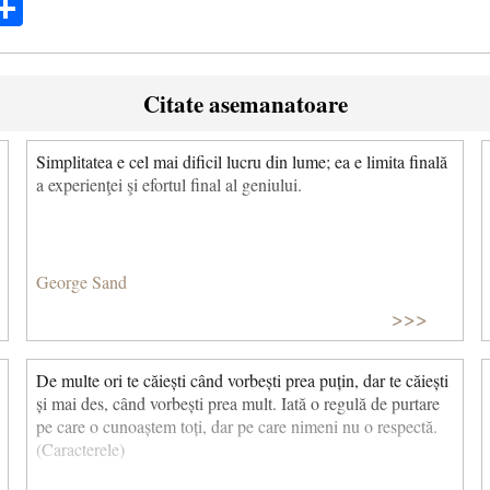
ok
ter
mail
Share
Citate asemanatoare
Simplitatea e cel mai dificil lucru din lume; ea e limita finală
a experienţei şi efortul final al geniului.
George Sand
>>>
De multe ori te căiești când vorbești prea puțin, dar te căiești
și mai des, când vorbești prea mult. Iată o regulă de purtare
pe care o cunoaștem toți, dar pe care nimeni nu o respectă.
(Caracterele)