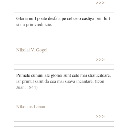
încălzeau. În bezna lor adâncă și umedă se simțea
>>>
munca creatoare și nevăzută a naturii. (Olesia, cap.
IV)
Gloria nu-l poate desfata pe cel ce o castiga prin furt
si nu prin vrednicie.
Nikolai V. Gogol
>>>
Primele cununi ale gloriei sunt cele mai străluci­toare,
iar primul sărut dă cea mai suavă încântare. (Don
Juan, 1844)
Nikolaus Lenau
>>>