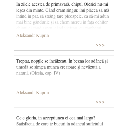
În zilele acestea de primăvară, chipul Olesiei nu-mi
ieșea din minte. Când eram singur, îmi plăcea să mă
întind în pat, să strâng tare pleoapele, ca să-mi adun
mai bine gândurile şi să chem mereu în faţa ochilor
chipul ei când aspru, când viclean, cu zâmbetul
luminos și gingaș, trupul ei tineresc, crescut în
Aleksandr Kuprin
libertatea bătrânei păduri, tot atât de zvelt şi de
>>>
viguros ca brazii cei tineri, glasul ei proaspăt,
câteodată neaşteptat de adânc și de catifelat... „În
toate mişcările, în toate vorbele ei se simte o nuanţă
Treptat, nopţile se încălzeau. În bezna lor adâncă și
de nobleţe, îmi ziceam (desigur în sensul cel mai bun
umedă se simțea munca creatoare și nevăzută a
al acestui cuvânt destul de banal), un fel de
naturii. (Olesia, cap. IV)
cumpătare plină, de graţie înnăscută..." Mă atrăgeau
la Olesia şi o oarecare aureolă de mister din jurul ei,
şi renumele de vrăjitoare, şi viaţa lor în desiș, în
Aleksandr Kuprin
mijlocul mlaştinii, dar, mai ales, încrederea plină de
mândrie în proprille sale forţe, pe care o întrezărisem,
>>>
din puţinele ei cuvinte. (Olesia, cap. IV)
Ce e gloria, in acceptiunea ei cea mai larga?
Satisfactia de care te bucuri in adancul sufletului