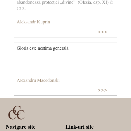
abandonează protecției „divine”. (Olesia, cap. XI) ©
CCC
Aleksandr Kuprin
>>>
Gloria este nestima generală.
Alexandru Macedonski
>>>
Navigare site
Link-uri site