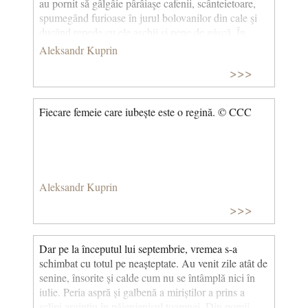
au pornit să gâlgâie pârâiaşe cafenii, scânteietoare,
spumegând furioase în jurul bolovanilor din cale şi
ducând repede cu ele aşchii şi pene de gâscă. În
băltoacele uriașe se oglindea cerul albastru, pe care
Aleksandr Kuprin
pluteau, rostogolindu-se, nori albi şi rotunzi.
>>>
Streşinile au pornit să cânte. Vrăbiile gureşe, adunate
în stoluri pe sălciile de lângă drum, ciripeau asurzitor.
Pretutindeni se simțea clocotul voios şi nestăpânit al
Fiecare femeie care iubește este o regină. © CCC
vieţii. (Olesia, cap. IV)
Aleksandr Kuprin
>>>
Dar pe la începutul lui septembrie, vremea s-a
schimbat cu totul pe neașteptate. Au venit zile atât de
senine, însorite și calde cum nu se întâmplă nici în
iulie. Peria aspră și galbenă a miriștilor a prins a
sclipi argintiu în păienjenișul toamnei. Din pomii,