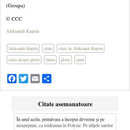
(Groapa)
© CCC
Aleksandr Kuprin
Aleksandr Kuprin
citate
citate de Aleksandr Kuprin
citate despre glorie
faima
glorie
spini
Facebook
Twitter
Email
Share
Citate asemanatoare
În anul acela, primăvara a început devreme şi pe
neaşteptate, ca totdeauna în Polesie. Pe ulițele satelor