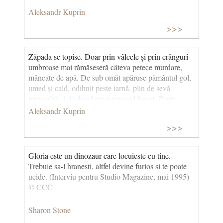
Aleksandr Kuprin
>>>
Zăpada se topise. Doar prin vâlcele şi prin crânguri
umbroase mai rămăseseră câteva petece murdare,
mâncate de apă. De sub omăt apăruse pământul gol,
umed și cald, odihnit peste iarnă, plin de sevă
proaspătă şi de dorul unui nou rod bogat. Peste
ogoarele negre unduia un abur uşor, umplând
Aleksandr Kuprin
văzduhul cu mireasma pământului dezghețat,
>>>
mireasma aceea proaspătă, pătrunzătoare,
îmbătătoare a primăverii, pe care chiar și în oraş o
recunoşti din sute de alte mirosuri. Mi se părea că o
Gloria este un dinozaur care locuieste cu tine.
dată cu mirosul acesta mi se strecoară în suflet şi
Trebuie sa-l hranesti, altfel devine furios si te poate
tristeţea primăverii, tristeţe dulce şi gingaşă, plină de
ucide. (Interviu pentru Studio Magazine, mai 1995)
aşteptări şi presimțiri nelămurite, o tristețe poetică, ce
© CCC
te face să vezi toate femeile — frumoase şi care e
totdeauna amestecată cu o uşoară părere de rău
Sharon Stone
pentru primaverile din trecut. Treptat, nopţile se