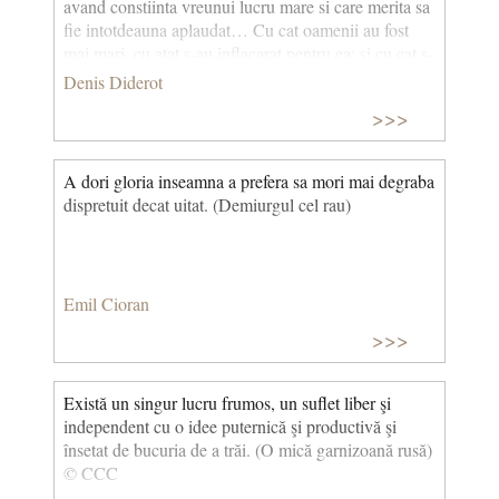
avand constiinta vreunui lucru mare si care merita sa
fie intotdeauna aplaudat… Cu cat oamenii au fost
mai mari, cu atat s-au inflacarat pentru ea; si cu cat s-
au inflacarat pentru ea, cu atat au fost mai mari.
Denis Diderot
>>>
A dori gloria inseamna a prefera sa mori mai degraba
dispretuit decat uitat. (Demiurgul cel rau)
Emil Cioran
>>>
Există un singur lucru frumos, un suflet liber şi
independent cu o idee puternică şi productivă şi
însetat de bucuria de a trăi. (O mică garnizoană rusă)
© CCC