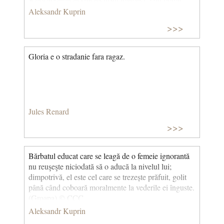
acum nemișcați, cădeau fără zgomot frunzele
Aleksandr Kuprin
galbene. (Brățara de granate)
>>>
Gloria e o stradanie fara ragaz.
Jules Renard
>>>
Bărbatul educat care se leagă de o femeie ignorantă
nu reuşeşte niciodată să o aducă la nivelul lui;
dimpotrivă, el este cel care se trezește prăfuit, golit
până când coboară moralmente la vederile ei înguste.
(Groapa) © CCC
Aleksandr Kuprin