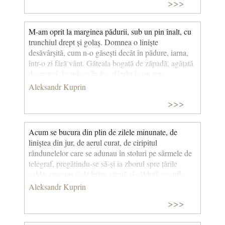
>>>
M-am oprit la marginea pădurii, sub un pin înalt, cu
trunchiul drept și golaș. Domnea o liniște
desăvârșită, cum n-o găsești decât în pădure, iarna,
într-o zi fără vânt. Găteala bogată de zăpadă, agățată
de crengi, le apleca în jos, dându-le un aer
sărbătoresc și rece. Din când în când, câte-o crenguță
Aleksandr Kuprin
plăpândă se rupea din creștetul vreunui copac și o
>>>
auzeai deslușit cum atinge în cădere alte crengi, cu
un trosnet ușor. În soare, zăpada scânteia trandafirie,
iar în umbră, părea albastră. Cuprins de farmecul
Acum se bucura din plin de zilele minunate, de
acestei tăceri solemne și înghețate, mi se părea că
liniștea din jur, de aerul curat, de ciripitul
simt cum se scurge timpul încet și lin… (Olesia, cap.
rândunelelor care se adunau în stoluri pe sârmele de
XI)
telegraf, pregătindu-se să-și ia zborul spre țările
calde, precum și de briza sărată și călduță ce sufla
domol dinspre mare. (Brățara de granate)
Aleksandr Kuprin
>>>