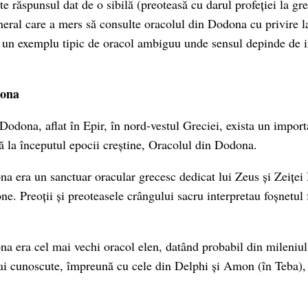
te răspunsul dat de o sibilă (preoteasă cu darul profeției la g
neral care a mers să consulte oracolul din Dodona cu privire la
e un exemplu tipic de oracol ambiguu unde sensul depinde de i
dona
odona, aflat în Epir, în nord-vestul Greciei, exista un import
ă la începutul epocii creștine, Oracolul din Dodona.
a era un sanctuar oracular grecesc dedicat lui Zeus și Zeițe
e. Preoții și preoteasele crângului sacru interpretau foșnetul 
 era cel mai vechi oracol elen, datând probabil din mileniul al
ai cunoscute, împreună cu cele din Delphi și Amon (în Teba),