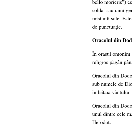
bello morieris”) es
soldat sau unui ge
misiunii sale. Est
de punctuație.
Oracolul din Do
În orașul omonim D
religios păgân pân
Oracolul din Dodon
sub numele de Dion
în bătaia vântului.
Oracolul din Dodona
unul dintre cele m
Herodot.