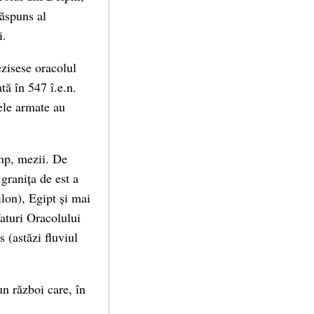
răspuns al
i.
ezisese oracolul
tă în 547 î.e.n.
bele armate au
imp, mezii. De
 granița de est a
lon), Egipt și mai
faturi Oracolului
 (astăzi fluviul
un război care, în