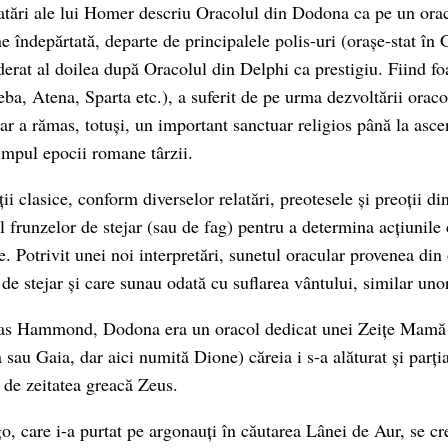
atări ale lui Homer descriu Oracolul din Dodona ca pe un orac
ne îndepărtată, departe de principalele polis-uri (orașe-stat în 
derat al doilea după Oracolul din Delphi ca prestigiu. Fiind fo
eba, Atena, Sparta etc.), a suferit de pe urma dezvoltării orac
dar a rămas, totuși, un important sanctuar religios până la asc
timpul epocii romane târzii.
ții clasice, conform diverselor relatări, preotesele și preoții d
l frunzelor de stejar (sau de fag) pentru a determina acțiunile
e. Potrivit unei noi interpretări, sunetul oracular provenea din
de stejar și care sunau odată cu suflarea vântului, similar uno
olas Hammond, Dodona era un oracol dedicat unei Zeițe Mamă (
 sau Gaia, dar aici numită Dione) căreia i s-a alăturat și parția
e de zeitatea greacă Zeus.
o, care i-a purtat pe argonauți în căutarea Lânei de Aur, se cr