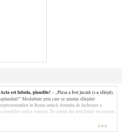
Acta est fabula, plaudite!
– „Piesa a fost jucată (s-a sfârşit),
aplaudati!” Modalitate prin care se anunța sfârșitul
reprezentatiilor în Roma antică; formula de încheiere a
comediilor antice romane. În teatrul din antichitate nu existau
programe care să anunţe subiectul, actele şi distribuţia piesei.
Publicul nu-şi dădea seama că spectacolul s-a terminat şi,
>>>
păstrându-şi locurile, aştepta ca actorii să-şi continue jocul.