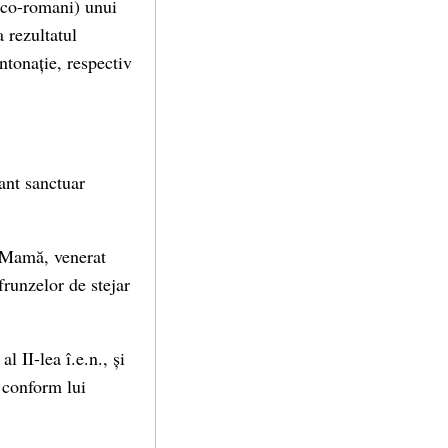
reco-romani) unui
 rezultatul
ntonație, respectiv
ant sanctuar
i Mamă, venerat
frunzelor de stejar
 II-lea î.e.n., și
 conform lui