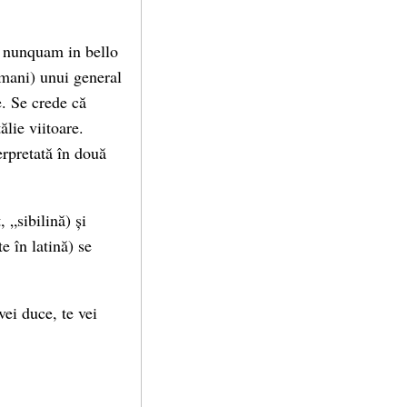
is nunquam in bello
omani) unui general
e. Se crede că
ălie viitoare.
erpretată în două
 „sibilină) și
e în latină) se
ei duce, te vei