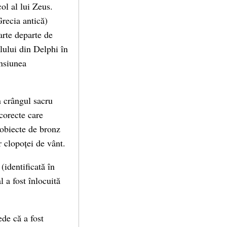
ol al lui Zeus.
Grecia antică)
arte departe de
olului din Delphi în
ensiunea
in crângul sacru
 corecte care
 obiecte de bronz
r clopoței de vânt.
identificată în
l a fost înlocuită
ede că a fost