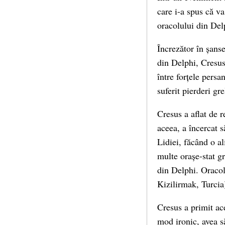
care i-a spus că v
oracolului din Del
Încrezător în șans
din Delphi, Cresus 
între forțele persa
suferit pierderi gr
Cresus a aflat de r
aceea, a încercat s
Lidiei, făcând o a
multe orașe-stat gr
din Delphi. Oracol
Kizilirmak, Turcia
Cresus a primit ace
mod ironic, avea s