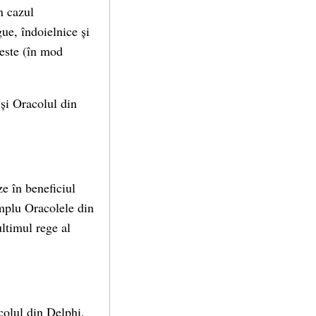
n cazul
gue, îndoielnice și
 este (în mod
și Oracolul din
ze în beneficiul
emplu Oracolele din
ltimul rege al
colul din Delphi,