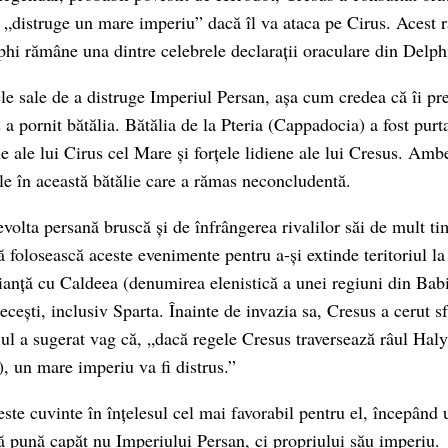
a „distruge un mare imperiu” dacă îl va ataca pe Cirus. Acest 
phi rămâne una dintre celebrele declarații oraculare din Delph
ele sale de a distruge Imperiul Persan, așa cum credea că îi pr
a pornit bătălia. Bătălia de la Pteria (Cappadocia) a fost purta
ne ale lui Cirus cel Mare și forțele lidiene ale lui Cresus. Am
ele în această bătălie care a rămas neconcludentă.
evolta persană bruscă și de înfrângerea rivalilor săi de mult t
ă folosească aceste evenimente pentru a-și extinde teritoriul la
lianță cu Caldeea (denumirea elenistică a unei regiuni din Babi
ecești, inclusiv Sparta. Înainte de invazia sa, Cresus a cerut s
ul a sugerat vag că, „dacă regele Cresus traversează râul Halys
), un mare imperiu va fi distrus.”
ste cuvinte în înțelesul cel mai favorabil pentru el, începând 
ă pună capăt nu Imperiului Persan, ci propriului său imperiu.