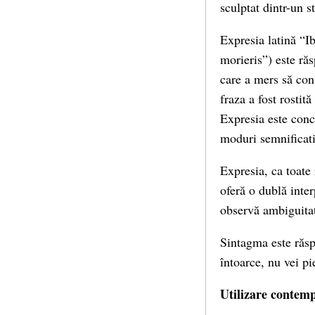
sculptat dintr-un 
Expresia latină “I
morieris”) este răs
care a mers să con
fraza a fost rostit
Expresia este conc
moduri semnificativ
Expresia, ca toate 
oferă o dublă inte
observă ambiguitat
Sintagma este răsp
întoarce, nu vei pi
Utilizare contem