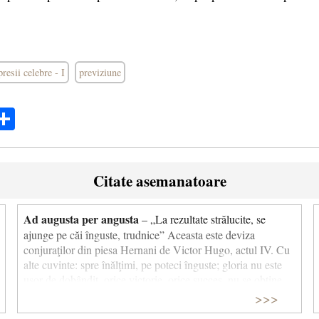
resii celebre - I
previziune
ok
ter
mail
Share
Citate asemanatoare
Ad augusta per angusta
– „La rezultate strălucite, se
ajunge pe căi înguste, trudnice” Aceasta este deviza
conjuraţilor din piesa Hernani de Victor Hugo, actul IV. Cu
alte cuvinte: spre înălţimi, pe poteci înguste; gloria nu este
uşor de dobândit, orice victorie, orice succes, nu se obţine
decât prin luptă, prin strădanii, prin înfrângerea piedicilor
>>>
aflate în cale, facand sacrificii. (vezi şi expresia apropiată: