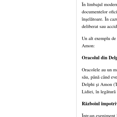
În limbajul modern,
documentelor oficia
înșelătoare. În ca
deliberat sau acci
Un alt exemplu de 
Amon:
Oracolul din Del
Oracolele au un mod
său, până când even
Delphi și Amon (Te
Lidiei, în legătură
Războiul împotriv
Într-un eveniment 