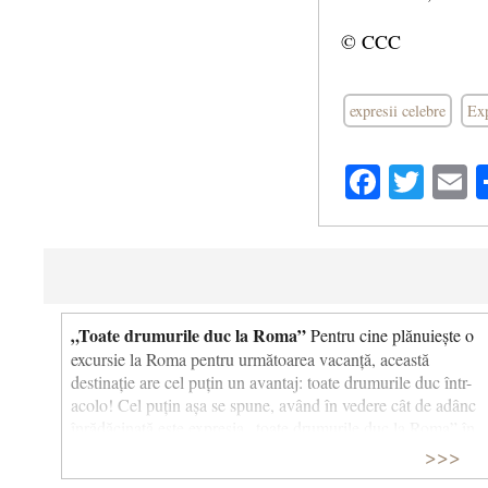
© CCC
expresii celebre
Exp
Facebo
Twit
E
„Toate drumurile duc la Roma”
Pentru cine plănuiește o
excursie la Roma pentru următoarea vacanță, această
destinație are cel puțin un avantaj: toate drumurile duc într-
acolo! Cel puțin așa se spune, având în vedere cât de adânc
înrădăcinată este expresia „toate drumurile duc la Roma” în
limbajul cotidian. Ca și în cazul majorității proverbelor pe
>>>
care le folosim fără să ne gândim de unde provin, originea