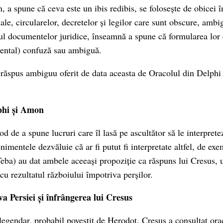
 a spune că ceva este un ibis redibis, se folosește de obicei î
le, circularelor, decretelor și legilor care sunt obscure, ambi
zul documentelor juridice, înseamnă a spune că formularea lor
dental) confuză sau ambiguă.
răspus ambiguu oferit de data aceasta de Oracolul din Delphi 
phi și Amon
 de a spune lucruri care îl lasă pe ascultător să le interprete
imentele dezvăluie că ar fi putut fi interpretate altfel, de ex
ba) au dat ambele aceeași propoziție ca răspuns lui Cresus, u
 cu rezultatul războiului împotriva perșilor.
a Persiei și înfrângerea lui Cresus
legendar, probabil povestit de Herodot, Cresus a consultat ora