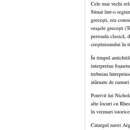
Cele mai vechi rel
Situat într-o regiu
grecești, era consi
orașele grecești (T
perioada clasică, 
creștinismului în 
În timpul antichită
interpretau foșnetu
trebuiau întreprins
atârnate de ramuri 
Potrivit lui Nich
alte locuri cu Rhea
în vremuri istoric
Catargul navei Arg