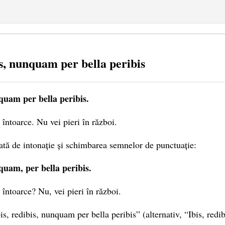
is, nunquam per bella peribis
nquam per bella peribis.
 întoarce. Nu vei pieri în război.
dată de intonație și schimbarea semnelor de punctuație:
nquam, per bella peribis.
 întoarce? Nu, vei pieri în război.
is, redibis, nunquam per bella peribis” (alternativ, “Ibis, red