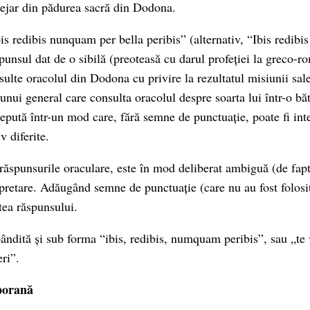
stejar din pădurea sacră din Dodona.
bis redibis nunquam per bella peribis” (alternativ, “Ibis redib
punsul dat de o sibilă (preoteasă cu darul profeției la greco-r
sulte oracolul din Dodona cu privire la rezultatul misiunii sal
ă unui general care consulta oracolul despre soarta lui într-o băt
epută într-un mod care, fără semne de punctuație, poate fi int
 diferite.
răspunsurile oraculare, este în mod deliberat ambiguă (de fapt,
rpretare. Adăugând semne de punctuație (care nu au fost folosit
ea răspunsului.
ândită și sub forma “ibis, redibis, numquam peribis”, sau „te v
eri”.
porană