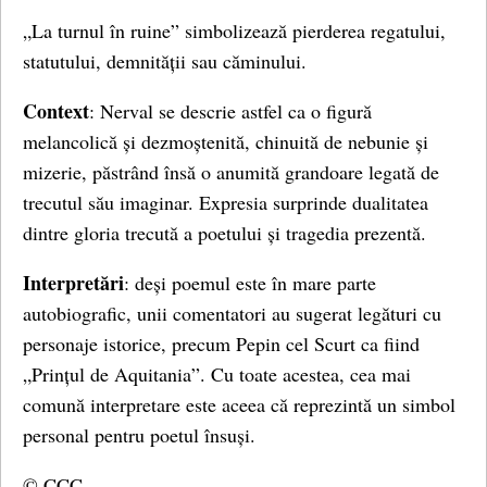
„La turnul în ruine” simbolizează pierderea regatului,
statutului, demnității sau căminului.
Context
: Nerval se descrie astfel ca o figură
melancolică și dezmoștenită, chinuită de nebunie și
mizerie, păstrând însă o anumită grandoare legată de
trecutul său imaginar. Expresia surprinde dualitatea
dintre gloria trecută a poetului și tragedia prezentă.
Interpretări
: deși poemul este în mare parte
autobiografic, unii comentatori au sugerat legături cu
personaje istorice, precum Pepin cel Scurt ca fiind
„Prințul de Aquitania”. Cu toate acestea, cea mai
comună interpretare este aceea că reprezintă un simbol
personal pentru poetul însuși.
© CCC