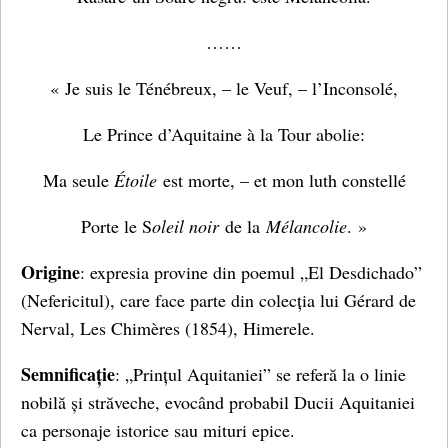
……
« Je suis le Ténébreux, – le Veuf, – l’Inconsolé,
Le Prince d’Aquitaine à la Tour abolie:
Ma seule
Étoile
est morte, – et mon luth constellé
Porte le S
oleil noir
de la
Mélancolie
. »
Origine
: expresia provine din poemul „El Desdichado”
(Nefericitul), care face parte din colecția lui Gérard de
Nerval, Les Chimères (1854), Himerele.
Semnificație
: „Prințul Aquitaniei” se referă la o linie
nobilă și străveche, evocând probabil Ducii Aquitaniei
ca personaje istorice sau mituri epice.