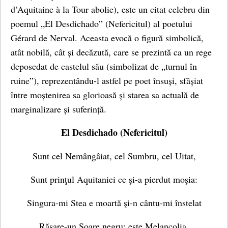
d’Aquitaine à la Tour abolie), este un citat celebru din
poemul „El Desdichado” (Nefericitul) al poetului
Gérard de Nerval. Aceasta evocă o figură simbolică,
atât nobilă, cât și decăzută, care se prezintă ca un rege
deposedat de castelul său (simbolizat de „turnul în
ruine”), reprezentându-l astfel pe poet însuși, sfâșiat
între moștenirea sa glorioasă și starea sa actuală de
marginalizare și suferință.
El Desdichado (Nefericitul)
Sunt cel Nemângâiat, cel Sumbru, cel Uitat,
Sunt prinţul Aquitaniei ce şi-a pierdut moşia:
Singura-mi Stea e moartă şi-n cântu-mi înstelat
Răsare-un Soare negru: este Melancolia.