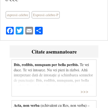
expresii celebre
Expresii celebre-P
Facebook
Twitter
Email
Share
Citate asemanatoare
Ibis, redibis, nunquam per bella peribis.
Te vei
duce. Te vei întoarce. Nu vei pieri în război. Altă
interpretare dată de intonație și schimbarea semnelor
Ibis, redibis, nunquam, per bella
de punctuație:
peribis.
Te vei duce. Te vei întoarce? Nu, vei pieri în
>>>
război. Expresia latină “Ibis, redibis, nunquam per
bella peribis” (alternativ, “Ibis, redibis, nunquam in
bello morieris”) este răspunsul dat de o sibilă
Acta, non verba
(echivalent cu Res, non verba) –
(preoteasă cu darul profeției la greco-romani) unui