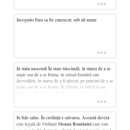
>>>
Incognito Fara sa fie cunoscut; sub alt nume
>>>
In statu nascendi În stare născândă, în starea de a se
naște sau de a se forma, în cursul formării sau
dezvoltării, în starea de a fi născut, pe punctul de a se
naște sau de a se forma. În chimie, se referă la un
element sau compus chimic care este în curs să fie
eliberat sau să se formeze în urma unei reacții
>>>
chimice.
In fide salus. În credință e salvarea. Această deviză
Steaua României
este legată de Ordinul
care este