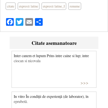
citate
expresii latine
expresii latine_I
renume
Facebook
Twitter
Email
Share
Citate asemanatoare
Inter canem et lupum Prins intre caine si lup; intre
ciocan si nicovala
>>>
In vitro În condiții de experiență (de laborator), în
eprubetă.