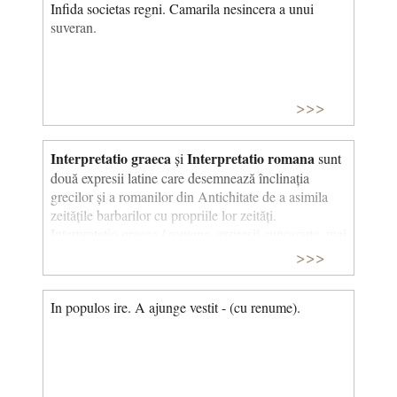
Infida societas regni. Camarila nesincera a unui
suveran.
>>>
Interpretatio graeca
Interpretatio romana
și
sunt
două expresii latine care desemnează înclinația
grecilor și a romanilor din Antichitate de a asimila
zeitățile barbarilor cu propriile lor zeități.
Interpretatio graeca / romana, expresii cunoscute, mai
ales, prin „fuziunea” sau chiar confuzia zeilor greci
>>>
Interpretatio graeca
și romani.
: tendința
scriitorilor greci antici de a echivala zeități străine cu
In populos ire. A ajunge vestit - (cu renume).
membrii propriului panteon. De exemplu, zeul
egiptean al învățăturii Thoth a fost identificat cu
Interpretatio graeca
Hermes grecesc.
(în latină,
„traducere greacă”) sau „interpretare sub formă
greacă” este folosit pentru interpretarea sau