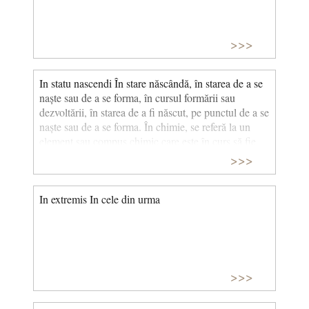
>>>
In statu nascendi În stare născândă, în starea de a se
naște sau de a se forma, în cursul formării sau
dezvoltării, în starea de a fi născut, pe punctul de a se
naște sau de a se forma. În chimie, se referă la un
element sau compus chimic care este în curs să fie
eliberat sau să se formeze în urma unei reacții
>>>
chimice.
In extremis In cele din urma
>>>