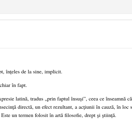
t, înțeles de la sine, implicit.
chiar în fapt.
expresie latină, tradus „prin faptul însuși”, ceea ce înseamnă c
ecință directă, un efect rezultant, a acțiunii în cauză, în loc 
Este un termen folosit în artă filosofie, drept și știință.