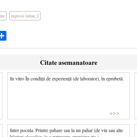
tine
expresii latine_I
ok
ter
mail
Share
Citate asemanatoare
In vitro În condiții de experiență (de laborator), în eprubetă.
>>>
Inter pocula. Printre pahare sau la un pahar (de vin sau alte
băuturi alcoolice, la o petrecere, reuniune etc.).