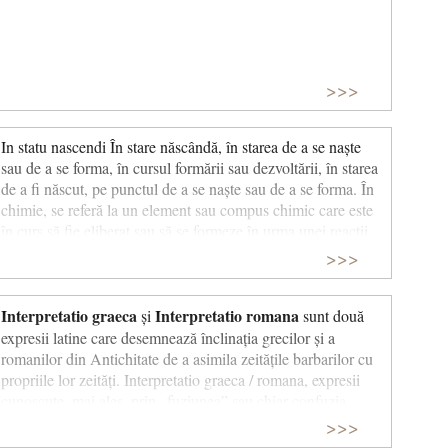
este o consecință directă, un efect rezultant, a
acțiunii în cauză, în loc să fie provocat de o acțiune
anterioară. Este un termen folosit în artă filosofie,
>>>
drept și știință.
In statu nascendi În stare născândă, în starea de a se naște
© CCC
sau de a se forma, în cursul formării sau dezvoltării, în starea
de a fi născut, pe punctul de a se naște sau de a se forma. În
chimie, se referă la un element sau compus chimic care este
în curs să fie eliberat sau să se formeze în urma unei reacții
chimice.
>>>
Interpretatio graeca
Interpretatio romana
și
sunt două
expresii latine care desemnează înclinația grecilor și a
romanilor din Antichitate de a asimila zeitățile barbarilor cu
propriile lor zeități. Interpretatio graeca / romana, expresii
cunoscute, mai ales, prin „fuziunea” sau chiar confuzia
Interpretatio graeca
zeilor greci și romani.
: tendința
>>>
scriitorilor greci antici de a echivala zeități străine cu