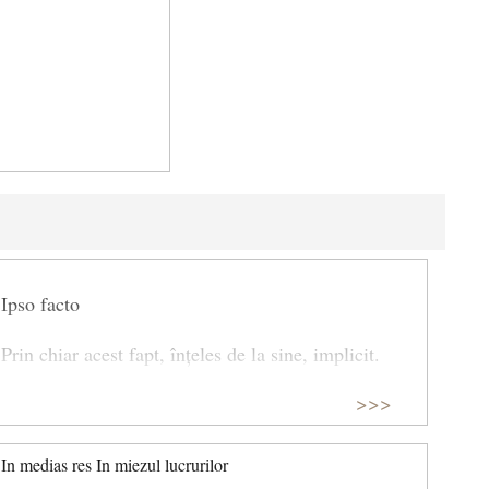
Ipso facto
Prin chiar acest fapt, înțeles de la sine, implicit.
>>>
Prin faptul însuși, chiar în fapt.
Ipso facto este o expresie latină, tradus „prin faptul
In medias res In miezul lucrurilor
însuși”, ceea ce înseamnă că un anumit fenomen