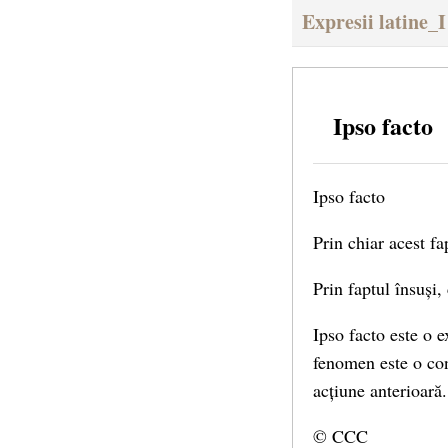
Expresii latine_I
Ipso facto
Ipso facto
Prin chiar acest fap
Prin faptul însuși, 
Ipso facto este o 
fenomen este o cons
acțiune anterioară. 
© CCC