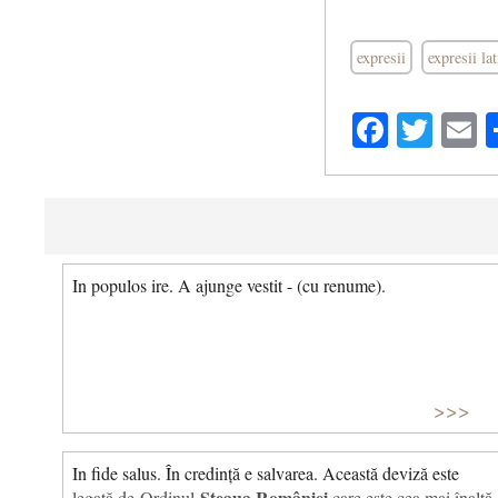
expresii
expresii la
Facebo
Twit
E
In populos ire. A ajunge vestit - (cu renume).
>>>
In fide salus. În credință e salvarea. Această deviză este
Steaua României
legată de Ordinul
care este cea mai înaltă