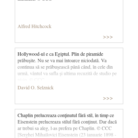
Alfred Hitchcock
>>>
Hollywood-ul e ca Egiptul. Plin de piramide
prăbuşite. Nu se va mai întoarce niciodată. Va
continua să se prăbuşească până când, în cele din
urmă, vântul va sufla şi ultima recuzită de studio pe
nisip. © CCC
David O. Selznick
>>>
Chaplin prelucreaza conţinutul fără stil, în timp ce
Eisenstein prelucreaza stilul fără conţinut. Dar dacă
ar trebui sa aleg, l-as prefera pe Chaplin. © CCC
[Serghei Mihailovici Eisenstein (23 ianuarie 1898 -