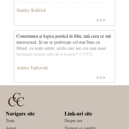
11 februarie 1948), cineast rus care a revoluționat
cinematografia de la începutul secolului al XX-lea
Stanley Kubrick
prin teoria sa a montajului, pe care a concretizat-o în
>>>
filme, dintre care Crucișătorul Potemkin (1925) este
cel mai cunoscut. Din filmografia sa: Alexandru
Nevski (1938), Ivan cel Groaznic, seria I-a (1944),
Conexiunea și logica poetică în film, iată ceea ce mă
Ivan cel Groaznic, seria a II-a (1958).]
interesează. Și nu se potrivește cel mai bine cu
filmul, cu toate artele, acela care are cea mai mare
înclinație pentru adevăr și poezie? © CCC
Andrei Tarkovski
>>>
Navigare site
Link-uri site
Teme
Despre noi
Autori
Termeni si conditii