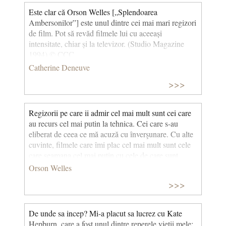
Este clar că Orson Welles [„Splendoarea
Ambersonilor”] este unul dintre cei mai mari regizori
de film. Pot să revăd filmele lui cu aceeași
intensitate, chiar și la televizor. (Studio Magazine
1994) © CCC
Catherine Deneuve
>>>
Regizorii pe care ii admir cel mai mult sunt cei care
au recurs cel mai putin la tehnica. Cei care s-au
eliberat de ceea ce mă acuză cu înverşunare. Cu alte
cuvinte, filmele care îmi plac cel mai mult sunt cele
care seamana cel mai puţin cu cele de care sunt
acuzat a le face. © CCC
Orson Welles
>>>
De unde sa incep? Mi-a placut sa lucrez cu Kate
Hepburn, care a fost unul dintre reperele vietii mele;