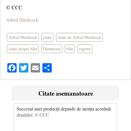
© CCC
Alfred Hitchcock
Alfred Hitchcock
citate
citate de Alfred Hitchcock
citate despre film
Dumnezeu
film
regizor
Facebook
Twitter
Email
Share
Citate asemanatoare
Succesul unei producții depinde de atenția acordată
detaliilor. © CCC