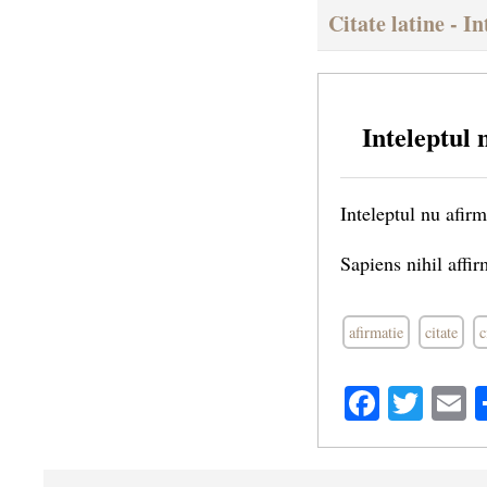
Citate latine - I
Inteleptul 
Inteleptul nu afir
Sapiens nihil affi
afirmatie
citate
c
Facebo
Twit
E