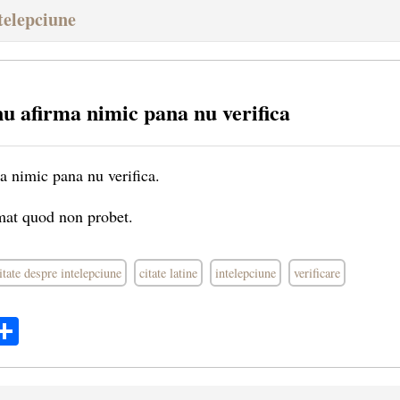
ntelepciune
nu afirma nimic pana nu verifica
ma nimic pana nu verifica.
rmat quod non probet.
itate despre intelepciune
citate latine
intelepciune
verificare
ok
ter
mail
Share