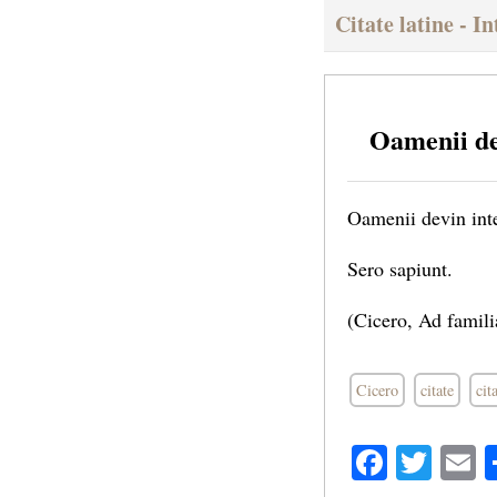
Citate latine - I
Oamenii dev
Oamenii devin inte
Sero sapiunt.
(Cicero, Ad famili
Cicero
citate
cit
Facebo
Twit
E