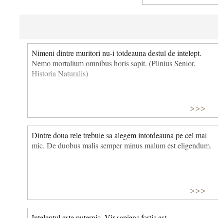
Nimeni dintre muritori nu-i totdeauna destul de intelept.
Nemo mortalium omnibus horis sapit. (Plinius Senior,
Historia Naturalis)
>>>
Dintre doua rele trebuie sa alegem intotdeauna pe cel mai
mic. De duobus malis semper minus malum est eligendum.
>>>
Inteleptul este puternic. Vir sapiens fortis est.