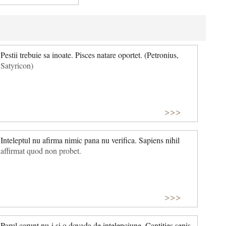
Pestii trebuie sa inoate. Pisces natare oportet. (Petronius,
Satyricon)
>>>
Inteleptul nu afirma nimic pana nu verifica. Sapiens nihil
affirmat quod non probet.
>>>
Parul carunt nu-i si o dovada de intelepciune. Cantities senis