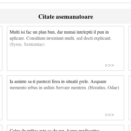
Citate asemanatoare
Multi isi fac un plan bun, dar numai inteleptii il pun in
aplicare. Consilium inveniunt multi, sed docti explicant.
(Syrus, Sententiae)
>>>
Ia aminte sa-ti pastrezi firea in situatii grele. Aequam
memento rebus in arduis Servare mentem. (Horatius, Odae)
>>>
Calea de mijloc este ca de aur. Aurea mediocritas.