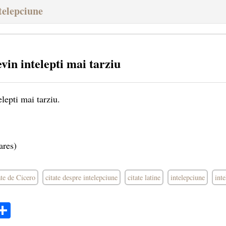
ntelepciune
in intelepti mai tarziu
lepti mai tarziu.
ares)
ate de Cicero
citate despre intelepciune
citate latine
intelepciune
inte
ok
ter
mail
Share