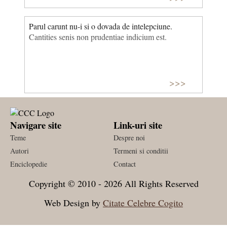
Parul carunt nu-i si o dovada de intelepciune.
Cantities senis non prudentiae indicium est.
>>>
Navigare site
Link-uri site
Teme
Despre noi
Autori
Termeni si conditii
Enciclopedie
Contact
Copyright © 2010 - 2026 All Rights Reserved
Web Design by
Citate Celebre Cogito