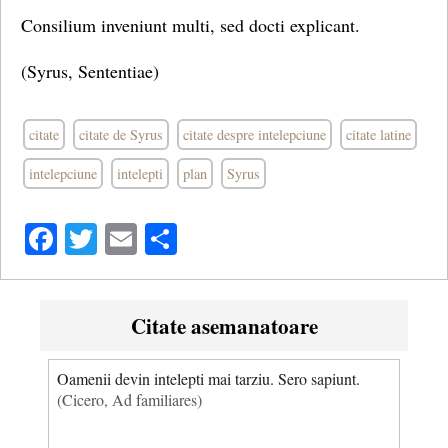
Consilium inveniunt multi, sed docti explicant.
(Syrus, Sententiae)
citate
citate de Syrus
citate despre intelepciune
citate latine
intelepciune
intelepti
plan
Syrus
Facebook
Twitter
Email
Share
Citate asemanatoare
Oamenii devin intelepti mai tarziu. Sero sapiunt.
(Cicero, Ad familiares)