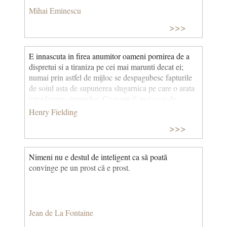
Mihai Eminescu
>>>
E innascuta in firea anumitor oameni pornirea de a
dispretui si a tiraniza pe cei mai marunti decat ei;
numai prin astfel de mijloc se despagubesc fapturile
de soiul asta de supunerea slugarnica pe care o arata
intotdeauna stapanilor. Ce poate fi mai usor de
inteles, intr-adevar, decat ca lingusitorii si sclavii sa
Henry Fielding
impuna celor mai prejos decat ei exact tributul pe
>>>
care ei il platesc celor mai presus decat ei?
Nimeni nu e destul de inteligent ca să poată
convinge pe un prost că e prost.
Jean de La Fontaine