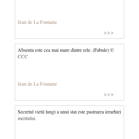
a menține o fațadă socială sau din ipocrizie. Folosit
pentru a descrie două persoane care se laudă excesiv
una pe alta. Oamenii vanitoși se lingușesc reciproc în
Jean de La Fontaine
privința calităților pe care nu le posedă.
>>>
Absenta este cea mai mare dintre rele. (Fabule) ©
CCC
Jean de La Fontaine
>>>
Secretul vietii lungi a unui stat este pastrarea ierarhiei
meritului.