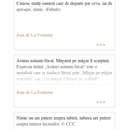
Cunosc mulți oameni care de departe par ceva, iar de
aproape, nimic. (Fabule)
Jean de La Fontaine
>>>
Asinus asinum fricat. Măgarul pe măgar îl scarpină.
Expresia latină „Asinus asinum fricat” este o
metaforă care se traduce literal prin „Măgar pe măgar
scarpină” sau „Un măgar îl freacă pe celălalt”.
Măgarii, cunoscuți pentru prostia lor, s-ar freca unii
de alții atunci când se recunosc sau pentru a-și calma
Jean de La Fontaine
mâncărimea. Prin extensie, două persoane stupide
>>>
care se întâlnesc ar avea tendința să-și facă reciproc
complimente, să se felicite reciproc. Această expresie
este adesea folosită pentru a descrie o situație în care
Nimic nu are putere asupra iubirii, iubirea are putere
doi oameni se măgulesc reciproc sau își aduc
asupra tuturor lucrurilor. © CCC
reciproc laude în public, fără nicio bază reală, pentru