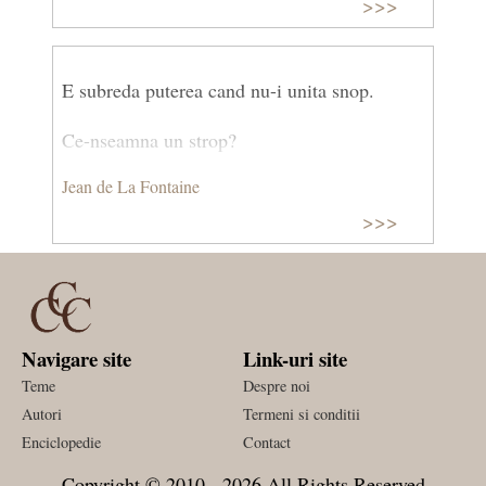
>>>
E subreda puterea cand nu-i unita snop.
Ce-nseamna un strop?
Jean de La Fontaine
nimica!
>>>
Dar un noian, potop!
Navigare site
Link-uri site
Teme
Despre noi
Autori
Termeni si conditii
Enciclopedie
Contact
Copyright © 2010 - 2026 All Rights Reserved