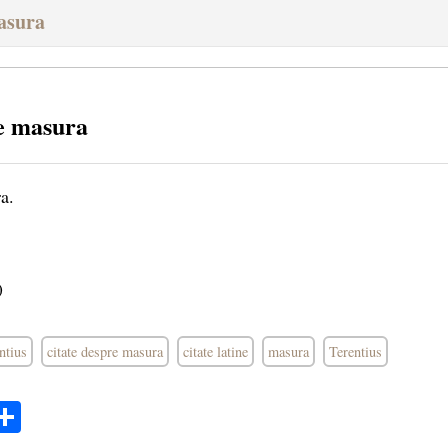
Masura
e masura
a.
)
ntius
citate despre masura
citate latine
masura
Terentius
ok
ter
mail
Share