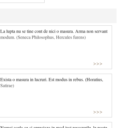
La lupta nu se tine cont de nici o masura. Arma non servant
modum. (Seneca Philosophus, Hercules furens)
>>>
Exista o masura in lucruri. Est modus in rebus. (Horatius,
Satirae)
>>>
Numai acela ce-si apreciaza in mod just necazurile, le poate