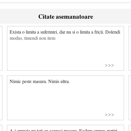
Citate asemanatoare
Exista o limita a suferintei, dar nu si o limita a fricii. Dolendi
modus, timendi non item
>>>
Nimic peste masura. Nimis ultra.
>>>
A-i aprecia pe toti cu aceeasi masura. Eodem omnes metiri