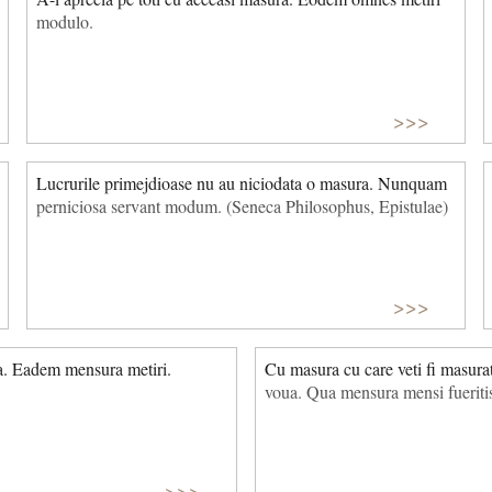
modulo.
>>>
Lucrurile primejdioase nu au niciodata o masura. Nunquam
perniciosa servant modum. (Seneca Philosophus, Epistulae)
>>>
a. Eadem mensura metiri.
Cu masura cu care veti fi masurat
voua. Qua mensura mensi fueritis
>>>