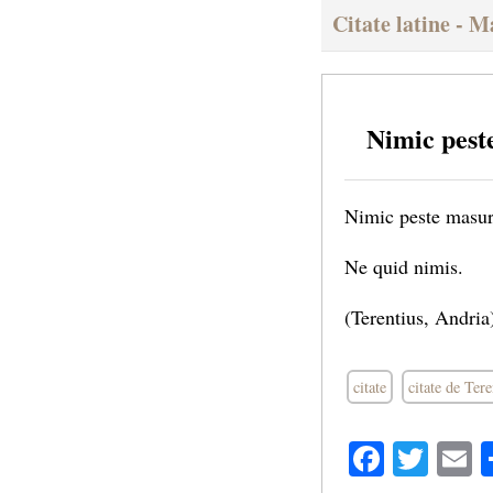
Citate latine - 
Nimic pest
Nimic peste masur
Ne quid nimis.
(Terentius, Andria
citate
citate de Tere
Facebo
Twit
E