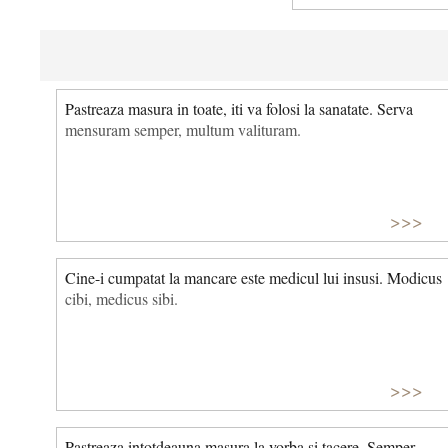
Pastreaza masura in toate, iti va folosi la sanatate. Serva
mensuram semper, multum valituram.
>>>
Cine-i cumpatat la mancare este medicul lui insusi. Modicus
cibi, medicus sibi.
>>>
Pastreaza intotdeauna masura la vorba si tacere. Semper