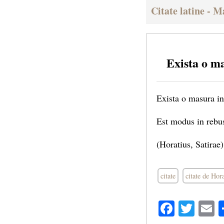
Citate latine - 
Exista o ma
Exista o masura in
Est modus in rebu
(Horatius, Satirae)
citate
citate de Hor
Facebo
Twit
E