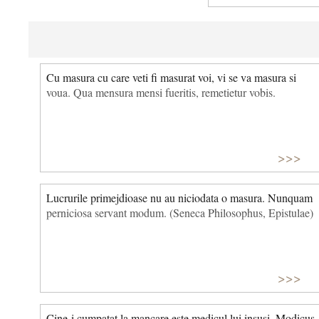
Cu masura cu care veti fi masurat voi, vi se va masura si
voua. Qua mensura mensi fueritis, remetietur vobis.
>>>
Lucrurile primejdioase nu au niciodata o masura. Nunquam
perniciosa servant modum. (Seneca Philosophus, Epistulae)
>>>
Cine-i cumpatat la mancare este medicul lui insusi. Modicus