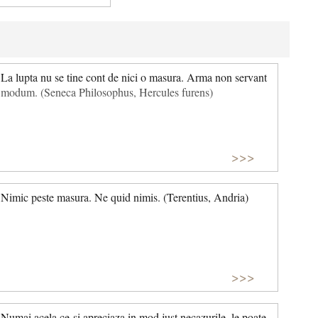
La lupta nu se tine cont de nici o masura. Arma non servant
modum. (Seneca Philosophus, Hercules furens)
>>>
Nimic peste masura. Ne quid nimis. (Terentius, Andria)
>>>
Numai acela ce-si apreciaza in mod just necazurile, le poate