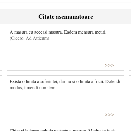
Citate asemanatoare
A masura cu aceeasi masura. Eadem mensura metiri.
(Cicero, Ad Atticum)
>>>
Exista o limita a suferintei, dar nu si o limita a fricii. Dolendi
modus, timendi non item
>>>
Chiar si la joaca trebuie pastrata o masura. Modus in iocis