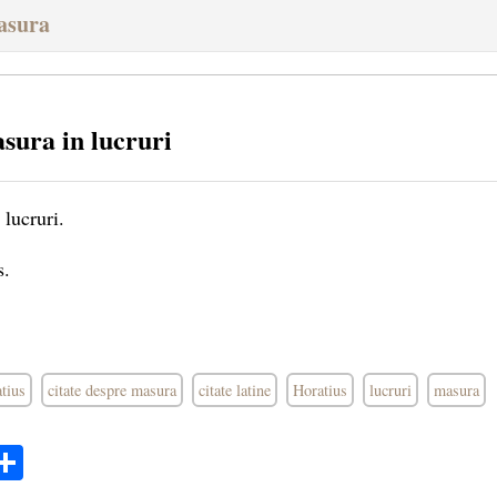
Masura
sura in lucruri
 lucruri.
s.
atius
citate despre masura
citate latine
Horatius
lucruri
masura
ok
ter
mail
Share