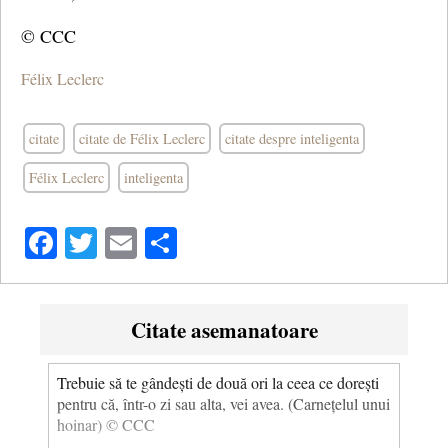
© CCC
Félix Leclerc
citate
citate de Félix Leclerc
citate despre inteligenta
Félix Leclerc
inteligenta
Facebook
Twitter
Email
Share
Citate asemanatoare
Trebuie să te gândești de două ori la ceea ce dorești
pentru că, într-o zi sau alta, vei avea. (Carnețelul unui
hoinar) © CCC