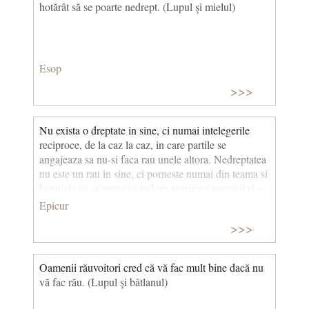
hotărât să se poarte nedrept. (Lupul şi mielul)
Esop
>>>
Nu exista o dreptate in sine, ci numai intelegerile
reciproce, de la caz la caz, in care partile se
angajeaza sa nu-si faca rau unele altora. Nedreptatea
nu este un rau in sine, ci porneste numai din teama si
banuiala ca ar putea sa indure asprimea ispasirii si a
pedepsei. Nu este cu putinta ca cel care a facut pe
Epicur
ascuns o nedreptate, impotriva pactului stabilit intre
>>>
oameni, sa ramana nepedepsit. In comunitate,
dreptatea este aceeasi pentru toti; deoarece tot ce
promoveaza intelegerea reciproca este folositor.
Oamenii răuvoitori cred că vă fac mult bine dacă nu
vă fac rău. (Lupul şi bâtlanul)