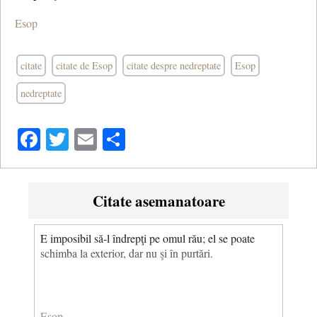
Esop
citate
citate de Esop
citate despre nedreptate
Esop
nedreptate
Facebook
Twitter
Email
Share
Citate asemanatoare
E imposibil să-l îndrepţi pe omul rău; el se poate
schimba la exterior, dar nu şi în purtări.
Esop