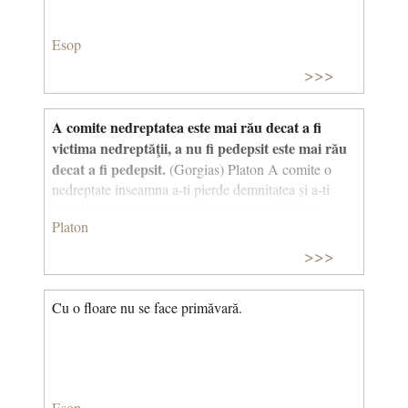
Esop
>>>
A comite nedreptatea este mai rău decat a fi
victima nedreptăţii, a nu fi pedepsit este mai rău
decat a fi pedepsit.
(Gorgias) Platon A comite o
nedreptate inseamna a-ti pierde demnitatea și a-ti
petrece restul vieții în compania unei nedreptati.
Platon
Asasinul este cel care isi pierde stima de sine.
Această teză a fondat ideea modernă a conștiinței
>>>
morale: nu există crimă fără martor, pentru ca exista
in mine un martor interior care ma judecă.
Montaigne are o fraza apropiata in acest sens:
Cu o floare nu se face primăvară.
“Mintind ma pagubesc mai tare pe mine decat pe cel
pe care-l mint.” (Eseuri)
Esop