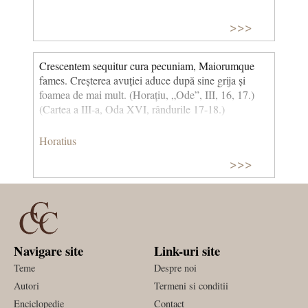
>>>
Crescentem sequitur cura pecuniam, Maiorumque
fames. Creșterea avuției aduce după sine grija și
foamea de mai mult. (Horațiu, „Ode”, III, 16, 17.)
(Cartea a III-a, Oda XVI, rândurile 17-18.)
Horatius
>>>
Navigare site
Link-uri site
Teme
Despre noi
Autori
Termeni si conditii
Enciclopedie
Contact