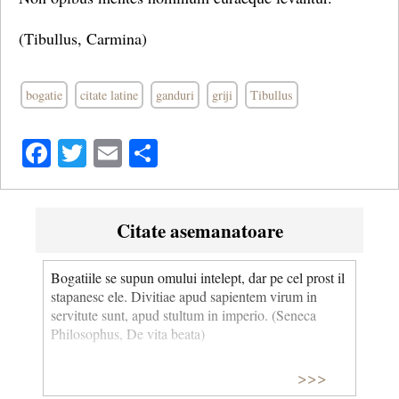
(Tibullus, Carmina)
bogatie
citate latine
ganduri
griji
Tibullus
Facebook
Twitter
Email
Share
Citate asemanatoare
Bogatiile se supun omului intelept, dar pe cel prost il
stapanesc ele. Divitiae apud sapientem virum in
servitute sunt, apud stultum in imperio. (Seneca
Philosophus, De vita beata)
>>>