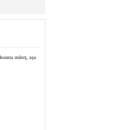
tdeauna măreţ, aşa