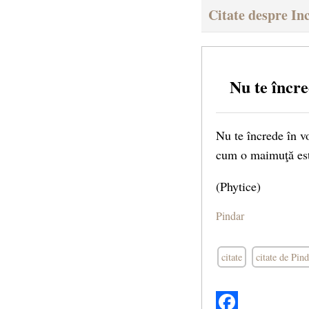
Citate despre In
Nu te încr
Nu te încrede în vo
cum o maimuţă este
(Phytice)
Pindar
citate
citate de Pind