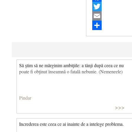
Facebook
Twitter
Email
Share
Să ştim să ne mărginim ambiţiile: a tânji după ceea ce nu
poate fi obţinut înseamnă o fatală nebunie. (Nemeneele)
Pindar
>>>
Increderea este ceea ce ai inainte de a intelege problema.