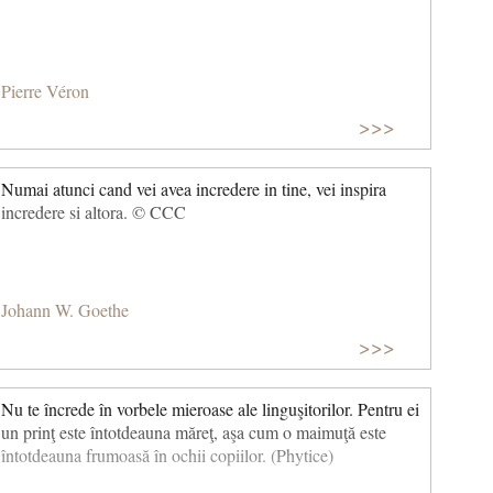
Pierre Véron
>>>
Numai atunci cand vei avea incredere in tine, vei inspira
incredere si altora. © CCC
Johann W. Goethe
>>>
Nu te încrede în vorbele mieroase ale linguşitorilor. Pentru ei
un prinţ este întotdeauna măreţ, aşa cum o maimuţă este
întotdeauna frumoasă în ochii copiilor. (Phytice)