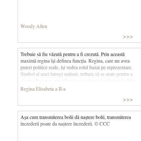
Woody Allen
>>>
Trebuie să fiu văzută pentru a fi crezută. Prin această
maximă regina își definea funcția. Regina, care nu avea
puteri politice reale, își vedea rolul bazat pe reprezentare.
Simbol al unei întregi națiuni, trebuia să se arate pentru a
câștiga favoarea supușilor și a-și asigura legitimitatea. Prin
aceasta este definită monarhia parlamentară britanică. ©
Regina Elisabeta a II-a
CCC
>>>
Așa cum transmiterea bolii dă naștere bolii, transmiterea
încrederii poate da naștere încrederii. © CCC