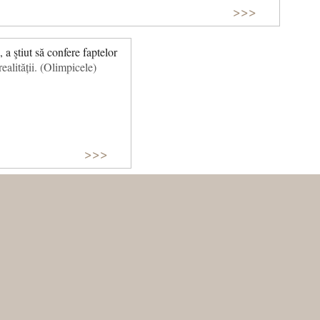
>>>
 a ştiut să confere faptelor
ealității. (Olimpicele)
>>>