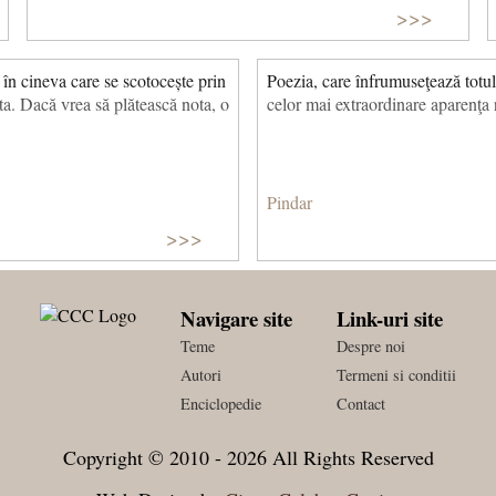
>>>
 în cineva care se scotocește prin
Poezia, care înfrumuseţează totul,
ta. Dacă vrea să plătească nota, o
celor mai extraordinare aparenţa r
Pindar
>>>
Navigare site
Link-uri site
Teme
Despre noi
Autori
Termeni si conditii
Enciclopedie
Contact
Copyright © 2010 - 2026 All Rights Reserved