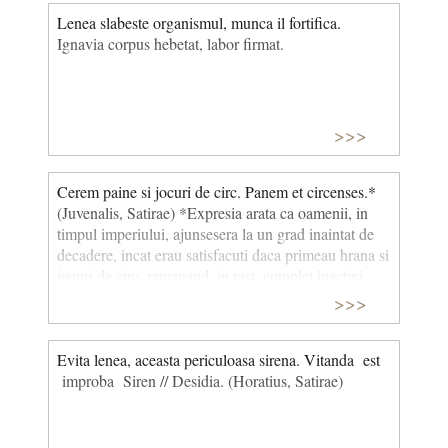
Lenea slabeste organismul, munca il fortifica.
Ignavia corpus hebetat, labor firmat.
>>>
Cerem paine si jocuri de circ. Panem et circenses.*
(Juvenalis, Satirae) *Expresia arata ca oamenii, in
timpul imperiului, ajunsesera la un grad inaintat de
decadere, incat erau satisfacuti daca primeau hrana si
jocuri de circ, ramanand, in rest, complet inactivi.
>>>
Evita lenea, aceasta periculoasa sirena. Vitanda est
improba Siren // Desidia. (Horatius, Satirae)