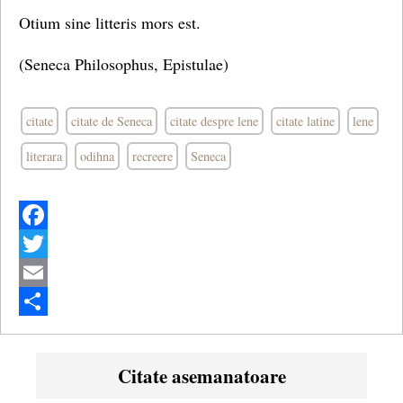
Otium sine litteris mors est.
(Seneca Philosophus, Epistulae)
citate
citate de Seneca
citate despre lene
citate latine
lene
literara
odihna
recreere
Seneca
Facebook
Twitter
Email
Share
Citate asemanatoare