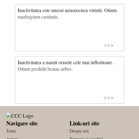
Inactivitatea este uneori nenorocirea virtutii. Otium
naufragium castitatis.
>>>
Inactivitatea a naruit orasele cele mai infloritoare.
Otium perdidit beatas urbes.
>>>
Navigare site
Link-uri site
Teme
Despre noi
Autori
Termeni si conditii