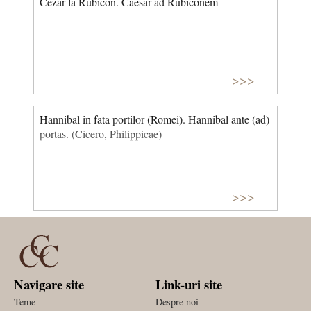
Cezar la Rubicon. Caesar ad Rubiconem
>>>
Hannibal in fata portilor (Romei). Hannibal ante (ad)
portas. (Cicero, Philippicae)
>>>
Navigare site
Link-uri site
Teme
Despre noi