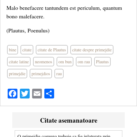
Malo benefacere tantundem est periculum, quantum
bono malefacere.
(Plautus, Poenulus)
bine
citate
citate de Plautus
citate despre primejdie
citate latine
neomenos
om bun
om rau
Plautus
primejdie
primejdios
rau
Facebook
Twitter
Email
Share
Citate asemanatoare
O primejdie comuna trebuie sa fie inlaturata prin