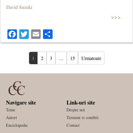
David Suzuki
>>>
Facebook
Twitter
Email
Share
1
2
3
…
15
Urmatoare
Navigare site
Link-uri site
Teme
Despre noi
Autori
Termeni si conditii
Enciclopedie
Contact