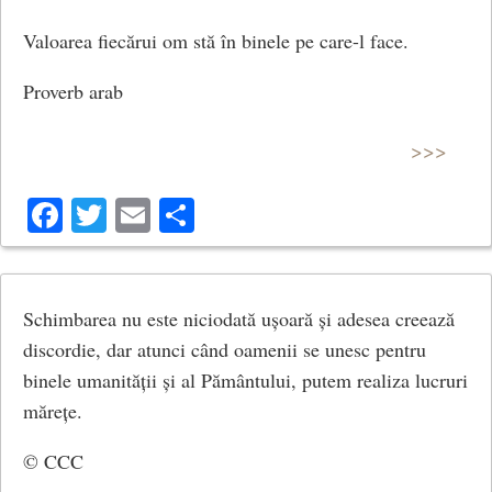
Valoarea fiecărui om stă în binele pe care-l face.
Proverb arab
>>>
Facebook
Twitter
Email
Share
Schimbarea nu este niciodată ușoară și adesea creează
discordie, dar atunci când oamenii se unesc pentru
binele umanității și al Pământului, putem realiza lucruri
mărețe.
© CCC