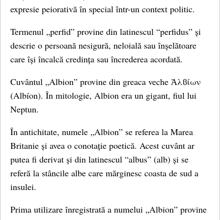
expresie peiorativă în special într-un context politic.
Termenul „perfid” provine din latinescul “perfidus” și
descrie o persoană nesigură, neloială sau înșelătoare
care își încalcă credința sau încrederea acordată.
Cuvântul „Albion” provine din greaca veche Ἀλϐίων
(Albíon). În mitologie, Albion era un gigant, fiul lui
Neptun.
În antichitate, numele „Albion” se referea la Marea
Britanie și avea o conotație poetică. Acest cuvânt ar
putea fi derivat și din latinescul “albus” (alb) și se
referă la stâncile albe care mărginesc coasta de sud a
insulei.
Prima utilizare înregistrată a numelui „Albion” provine