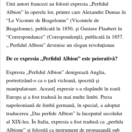
Unii autori francezi au folosit expresia „Perfidul
Albion” în operele lor, printre care Alexandre Dumas în
“Le Vicomte de Bragelonne” (Vicontele de
Bragelonne), publicată în 1850, și Gustave Flaubert în
“Correspondance” (Corespondență), publicată în 1857.
„ Perfidul Albion” devenise un slogan revoluționar.
De ce expresia „Perfidul Albion” este peiorativă?
Expresia „Perfidul Albion” denigrează Anglia,
portretizând-o ca o țară vicleană, ipocrită și
manipulatoare. Aceast[ expresie s-a răspândit în toată
Europa și a fost tradusă în mai multe limbi. Presa
napoleoniană de limbă germană, în special, a adoptat
traducerea „Das perfide Albion” la începutul secolului
al XIX-lea. În Italia, expresia a fost tradusă ca „perfida
Albione” și folosită ca instrument de propagandă sub