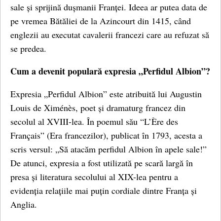
sale și sprijină dușmanii Franței. Ideea ar putea data de
pe vremea Bătăliei de la Azincourt din 1415, când
englezii au executat cavalerii francezi care au refuzat să
se predea.
Cum a devenit populară expresia „Perfidul Albion”?
Expresia „Perfidul Albion” este atribuită lui Augustin
Louis de Ximénès, poet și dramaturg francez din
secolul al XVIII-lea. În poemul său “L’Ère des
Français” (Era francezilor), publicat în 1793, acesta a
scris versul: „Să atacăm perfidul Albion în apele sale!”
De atunci, expresia a fost utilizată pe scară largă în
presa și literatura secolului al XIX-lea pentru a
evidenția relațiile mai puțin cordiale dintre Franța și
Anglia.