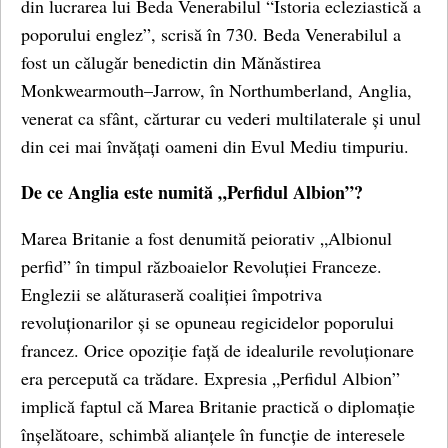
din lucrarea lui Beda Venerabilul “Istoria ecleziastică a
poporului englez”, scrisă în 730. Beda Venerabilul a
fost un călugăr benedictin din Mănăstirea
Monkwearmouth–Jarrow, în Northumberland, Anglia,
venerat ca sfânt, cărturar cu vederi multilaterale și unul
din cei mai învățați oameni din Evul Mediu timpuriu.
De ce Anglia este numită „Perfidul Albion”?
Marea Britanie a fost denumită peiorativ „Albionul
perfid” în timpul războaielor Revoluției Franceze.
Englezii se alăturaseră coaliției împotriva
revoluționarilor și se opuneau regicidelor poporului
francez. Orice opoziție față de idealurile revoluționare
era percepută ca trădare. Expresia „Perfidul Albion”
implică faptul că Marea Britanie practică o diplomație
înșelătoare, schimbă alianțele în funcție de interesele