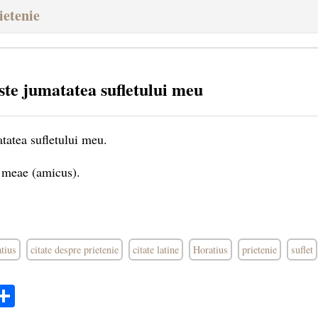
ietenie
ste jumatatea sufletului meu
atatea sufletului meu.
meae (amicus).
atius
citate despre prietenie
citate latine
Horatius
prietenie
suflet
ok
ter
mail
Share