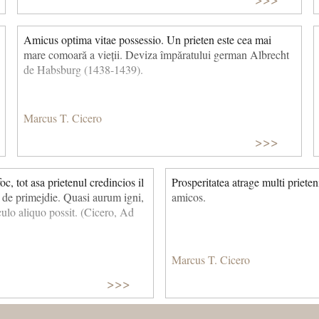
Amicus optima vitae possessio. Un prieten este cea mai
mare comoară a vieții. Deviza împăratului german Albrecht
de Habsburg (1438-1439).
Marcus T. Cicero
>>>
c, tot asa prietenul credincios il
Prosperitatea atrage multi prieten
t de primejdie. Quasi aurum igni,
amicos.
iculo aliquo possit. (Cicero, Ad
Marcus T. Cicero
>>>