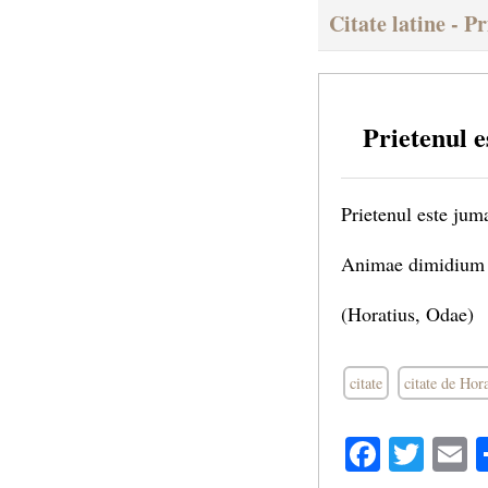
Citate latine - Pr
Prietenul e
Prietenul este jum
Animae dimidium 
(Horatius, Odae)
citate
citate de Hor
Facebo
Twit
E