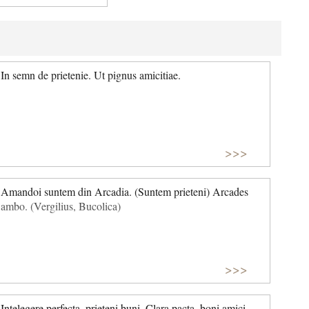
In semn de prietenie. Ut pignus amicitiae.
>>>
Amandoi suntem din Arcadia. (Suntem prieteni) Arcades
ambo. (Vergilius, Bucolica)
>>>
Intelegere perfecta, prieteni buni. Clara pacta, boni amici.