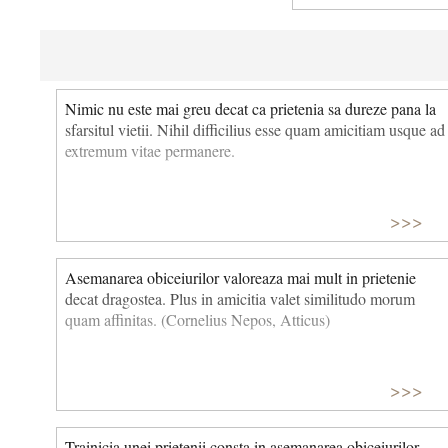
Nimic nu este mai greu decat ca prietenia sa dureze pana la
sfarsitul vietii. Nihil difficilius esse quam amicitiam usque ad
extremum vitae permanere.
>>>
Asemanarea obiceiurilor valoreaza mai mult in prietenie
decat dragostea. Plus in amicitia valet similitudo morum
quam affinitas. (Cornelius Nepos, Atticus)
>>>
Trainicia unei prietenii consta in asemanarea obiceiurilor.