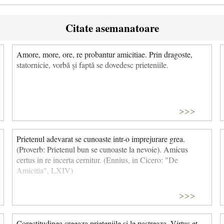
Citate asemanatoare
Amore, more, ore, re probantur amicitiae. Prin dragoste,
statornicie, vorbă şi faptă se dovedesc prieteniile.
>>>
Prietenul adevarat se cunoaste intr-o imprejurare grea.
(Proverb: Prietenul bun se cunoaste la nevoie). Amicus
certus in re incerta cernitur. (Ennius, in Cicero: "De
Amicitia", LXIV)
>>>
Corectitudinea creeaza prieteniile si le pastreaza. Virtus et