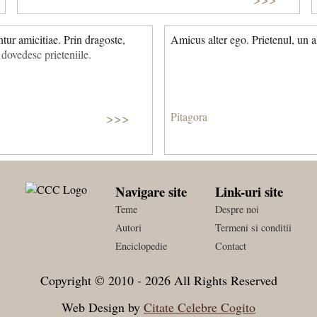
tur amicitiae. Prin dragoste,
Amicus alter ego. Prietenul, un a
e dovedesc prieteniile.
>>>
Pitagora
Navigare site
Link-uri site
Teme
Despre noi
Autori
Termeni si conditii
Enciclopedie
Contact
Copyright © 2010 - 2026 All Rights Reserved
Web Design by
Citate Celebre Cogito