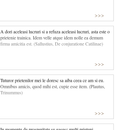
>>>
A dori aceleasi lucruri si a refuza aceleasi lucruri, asta este o
prietenie trainica. Idem velle atque idem nolle ea demum
firma amicitia est. (Sallustius, De conjuratione Catilinae)
>>>
Tuturor prietenilor mei le doresc sa aiba ceea ce am si eu.
Omnibus amicis, quod mihi est, cupie esse item. (Plautus,
Trinummus)
>>>
In momente de prosperitate se gasesc multi prieteni.