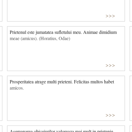
>>>
Prietenul este jumatatea sufletului meu. Animae dimidium
meae (amicus). (Horatius, Odae)
>>>
Prosperitatea atrage multi prieteni. Felicitas multos habet
amicos.
>>>
Asemanarea obiceiurilor valoreaza mai mult in prietenie