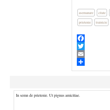
asemanare
citate
prietenie
trainicie
Facebook
Twitter
Email
Share
In semn de prietenie. Ut pignus amicitiae.