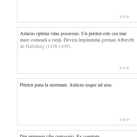
>>>
Amicus optima vitae possessio. Un prieten este cea mai
mare comoară a vieții. Deviza împăratului german Albrecht
de Habsburg (1438-1439).
>>>
Prieten pana la mormant. Amicus usque ad aras.
>>>
Din prietenie (din curtoazie). Ex comitate.