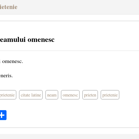
ietenie
neamului omenesc
i omenesc.
neris.
prietenie
citate latine
neam
omenesc
prieten
prietenie
ok
ter
mail
Share