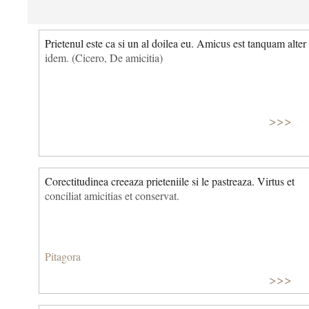
Prietenul este ca si un al doilea eu. Amicus est tanquam alter
idem. (Cicero, De amicitia)
>>>
Corectitudinea creeaza prieteniile si le pastreaza. Virtus et
conciliat amicitias et conservat.
Pitagora
>>>