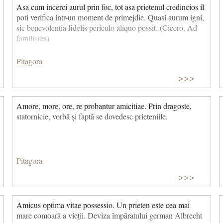
Asa cum incerci aurul prin foc, tot asa prietenul credincios il
poti verifica intr-un moment de primejdie. Quasi aurum igni,
sic benevolentia fidelis periculo aliquo possit. (Cicero, Ad
familiares)
Pitagora
>>>
Amore, more, ore, re probantur amicitiae. Prin dragoste,
statornicie, vorbă şi faptă se dovedesc prieteniile.
Pitagora
>>>
Amicus optima vitae possessio. Un prieten este cea mai
mare comoară a vieții. Deviza împăratului german Albrecht