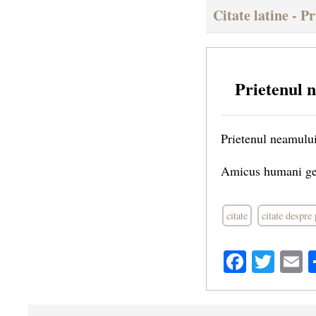
Citate latine - Pr
Prietenul 
Prietenul neamulu
Amicus humani ge
citate
citate despre 
Facebo
Twit
E