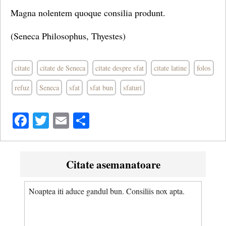
Magna nolentem quoque consilia produnt.
(Seneca Philosophus, Thyestes)
citate
citate de Seneca
citate despre sfat
citate latine
folos
refuz
Seneca
sfat
sfat bun
sfaturi
Facebook
Twitter
Email
Share
Citate asemanatoare
Noaptea iti aduce gandul bun. Consiliis nox apta.