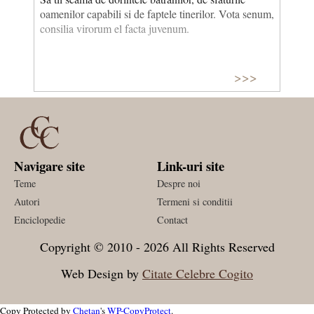
oamenilor capabili si de faptele tinerilor. Vota senum,
consilia virorum el facta juvenum.
>>>
Navigare site
Link-uri site
Teme
Despre noi
Autori
Termeni si conditii
Enciclopedie
Contact
Copyright © 2010 - 2026 All Rights Reserved
Web Design by
Citate Celebre Cogito
Copy Protected by
Chetan
's
WP-CopyProtect
.