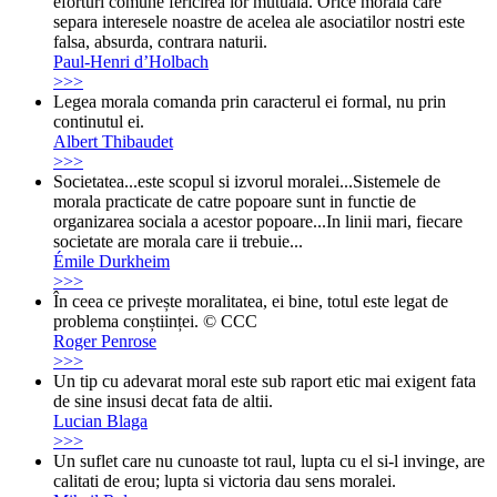
eforturi comune fericirea lor mutuala. Orice morala care
separa interesele noastre de acelea ale asociatilor nostri este
falsa, absurda, contrara naturii.
Paul-Henri d’Holbach
>>>
Legea morala comanda prin caracterul ei formal, nu prin
continutul ei.
Albert Thibaudet
>>>
Societatea...este scopul si izvorul moralei...Sistemele de
morala practicate de catre popoare sunt in functie de
organizarea sociala a acestor popoare...In linii mari, fiecare
societate are morala care ii trebuie...
Émile Durkheim
>>>
În ceea ce privește moralitatea, ei bine, totul este legat de
problema conștiinței. © CCC
Roger Penrose
>>>
Un tip cu adevarat moral este sub raport etic mai exigent fata
de sine insusi decat fata de altii.
Lucian Blaga
>>>
Un suflet care nu cunoaste tot raul, lupta cu el si-l invinge, are
calitati de erou; lupta si victoria dau sens moralei.