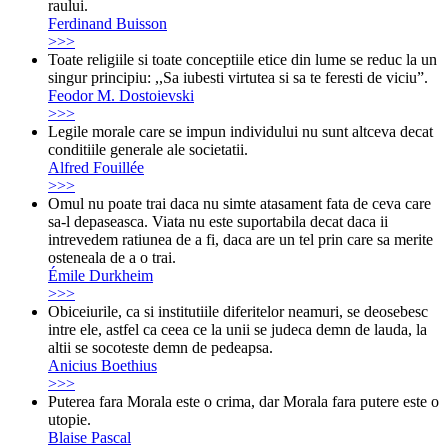
raului.
Ferdinand Buisson
>>>
Toate religiile si toate conceptiile etice din lume se reduc la un
singur principiu: ,,Sa iubesti virtutea si sa te feresti de viciu”.
Feodor M. Dostoievski
>>>
Legile morale care se impun individului nu sunt altceva decat
conditiile generale ale societatii.
Alfred Fouillée
>>>
Omul nu poate trai daca nu simte atasament fata de ceva care
sa-l depaseasca. Viata nu este suportabila decat daca ii
intrevedem ratiunea de a fi, daca are un tel prin care sa merite
osteneala de a o trai.
Émile Durkheim
>>>
Obiceiurile, ca si institutiile diferitelor neamuri, se deosebesc
intre ele, astfel ca ceea ce la unii se judeca demn de lauda, la
altii se socoteste demn de pedeapsa.
Anicius Boethius
>>>
Puterea fara Morala este o crima, dar Morala fara putere este o
utopie.
Blaise Pascal