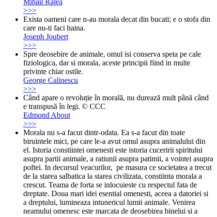
Mihail Ralea
>>>
Exista oameni care n-au morala decat din bucati; e o stofa din
care nu-ti faci haina.
Joseph Joubert
>>>
Spre deosebire de animale, omul isi conserva speta pe cale
fiziologica, dar si morala, aceste principii fiind in multe
privinte chiar ostile.
George Calinescu
>>>
Când apare o revoluție în morală, nu durează mult până când
e transpusă în legi. © CCC
Edmond About
>>>
Morala nu s-a facut dintr-odata. Ea s-a facut din toate
biruintele mici, pe care le-a avut omul asupra animalului din
el. Istoria constiintei omenesti este istoria cuceririi spiritului
asupra partii animale, a ratiunii asupra patimii, a vointei asupra
poftei. In decursul veacurilor, pe masura ce societatea a trecut
de la starea salbatica la starea civilizata, constiinta morala a
crescut. Teama de forta se inlocuieste cu respectul fata de
dreptate. Doua mari idei esential omenesti, aceea a datoriei si
a dreptului, lumineaza intunericul lumii animale. Venirea
neamului omenesc este marcata de deosebirea binelui si a