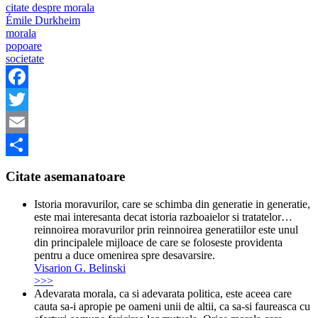
citate despre morala
Émile Durkheim
morala
popoare
societate
Facebook
Twitter
Email
Share
Citate asemanatoare
Istoria moravurilor, care se schimba din generatie in generatie,
este mai interesanta decat istoria razboaielor si tratatelor…
reinnoirea moravurilor prin reinnoirea generatiilor este unul
din principalele mijloace de care se foloseste providenta
pentru a duce omenirea spre desavarsire.
Visarion G. Belinski
>>>
Adevarata morala, ca si adevarata politica, este aceea care
cauta sa-i apropie pe oameni unii de altii, ca sa-si faureasca cu