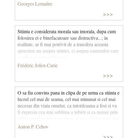
Georges Lemaître
>>>
Stiinta e considerata morala sau imorala, dupa cum
folosirea ei e binefacatoare sau distructiva...; in
realitate, ar fi mai potrivit de a transfera aceasta
apreciere nu asupra stiintei, ci asupra oamenilor care
o aplica si care o folosesc…
Frédéric Joliot-Curie
>>>
O sa fiu convins pana in clipa de pe urma ca stiinta e
lucrul cel mai de seama, cel mai minunat si cel mai
necesar din viata omului, ca intotdeauna a fost si va
fi expresia cea mai sublima a iubirii si ca numai prin
iubire omul va birui si natura, si se va birui si pe sine
insusi.
Anton P. Cehov
>>>