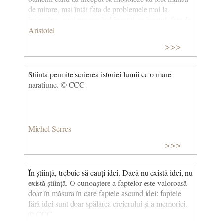
de mirare, mai întâi fata de problemele mai la
îndemâna, apoi progresând încetul cu încetul, fata de
problemele mai mari". Aristotel Cu alte cuvinte,
Aristotel
filosofia este în primul rând o interogare pentru ca
>>>
nimic nu progreseaza de la sine. Filosoful este uimit
in sensul ca se indoieste de tot. Trebuie amintit faptul
ca in timpul lui Aristotel filosofia se confunda cu
Stiinta permite scrierea istoriei lumii ca o mare
stiinta.
naratiune. © CCC
Michel Serres
>>>
În știință, trebuie să cauți idei. Dacă nu există idei, nu
există știință. O cunoaștere a faptelor este valoroasă
doar în măsura în care faptele ascund idei: faptele
fără idei sunt doar spălarea creierului și a memoriei.
© CCC