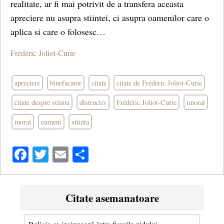
realitate, ar fi mai potrivit de a transfera aceasta
apreciere nu asupra stiintei, ci asupra oamenilor care o
aplica si care o folosesc…
Frédéric Joliot-Curie
apreciere
binefacator
citate
citate de Frédéric Joliot-Curie
citate despre stiinta
distructiv
Frédéric Joliot-Curie
imoral
moral
oameni
stiinta
Facebook
Twitter
Email
Share
Citate asemanatoare