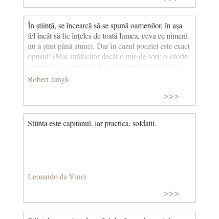
În știință, se încearcă să se spună oamenilor, în așa
fel încât să fie înțeles de toată lumea, ceva ce nimeni
nu a știut până atunci. Dar în cazul poeziei este exact
opusul! (Mai strălucitor decât o mie de sori: o istorie
personală a oamenilor de știință atomiști) © CCC
Robert Jungk
>>>
Stiinta este capitanul, iar practica, soldatii.
Leonardo da Vinci
>>>