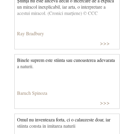
Știința nu este altceva decât o încercare de a explica
un miracol inexplicabil, iar arta, o interpretare a
acestui miracol. (Cronici marțiene) © CCC
Ray Bradbury
>>>
Binele suprem este stiinta sau cunoasterea adevarata
a naturii.
Baruch Spinoza
>>>
Omul nu inventeaza forta, ci o calauzeste doar, iar
stiinta consta in imitarea naturii