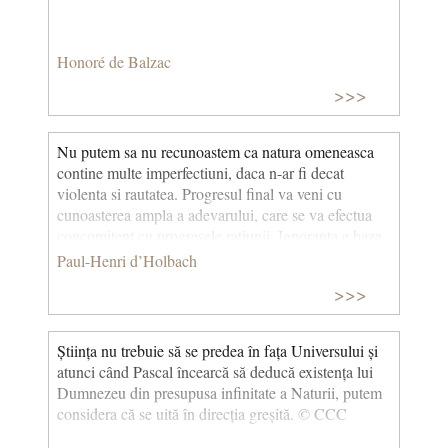
Honoré de Balzac
>>>
Nu putem sa nu recunoastem ca natura omeneasca
contine multe imperfectiuni, daca n-ar fi decat
violenta si rautatea. Progresul final va veni cu
cunoasterea ampla a adevarului, care se va efectua
concomitent cu progresele ratiunii. Ignoranta e baza
tuturor nenorocirilor.
Paul-Henri d’Holbach
>>>
Știința nu trebuie să se predea în fața Universului și
atunci când Pascal încearcă să deducă existența lui
Dumnezeu din presupusa infinitate a Naturii, putem
considera că se uită în direcția greșită. © CCC