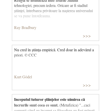
Religia se insinuează între fisurile zidului
tehnologiei, precum iedera. Oricare ar fi stadiul
științei, întrebarea privitoare la nașterea universului
se va pune întotdeauna.
Ray Bradbury
>>>
Nu cred în știința empirică. Cred doar în adevărul a
priori. © CCC
Kurt Gödel
>>>
Inceputul tuturor științelor este uimirea că
lucrurile sunt ceea ce sunt.
(Metafizica) "...caci
oamenii când au început sa filosofeze au fost mânati