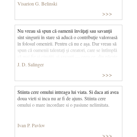
Visarion G. Belinski
>>>
Nu vreau să spun că oamenii învăţaţi sau savanţii
sînt singurii în stare să aducă o contribuţie valoroasă
în folosul omenirii. Pentru că nu e aşa. Dar vreau să
spun că oamenii talentaţi şi creatori, care se întîmplă
să mai fie şi cinstiţi, şi savanţi ― ceea ce, din păcate,
se întîmpă destul de rar ― tind să lase în urma lor o
J. D. Salinger
moştenire mult mai valoroasă decît oamenii care sînt
>>>
doar talentaţi şi creatori, fără nimic mai mult. Tind să
se exprime mai clar şi au, de obicei, perseverenţa să-
şi ducă gîndurile pînă la capăt. Dar mai important
Stiinta cere omului intreaga lui viata. Si daca ati avea
decît orice e faptul că, în nouă cazuri din zece, sînt
doua vieti si inca nu ar fi de ajuns. Stiinta cere
mult mai modeşti decît gînditorii lipsiţi de metodă şi
omului o mare incordare si o pasiune nelimitata.
spirit ştiinţific. (De veghe în lanul de secară)
Ivan P. Pavlov
>>>