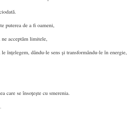
iodată.
ște puterea de a fi oameni,
ă ne acceptăm limitele,
ă le înțelegem, dându-le sens și transformându-le în energie,
tea care se însoțește cu smerenia.
.
re știu să asculte vântul pe propria piele,