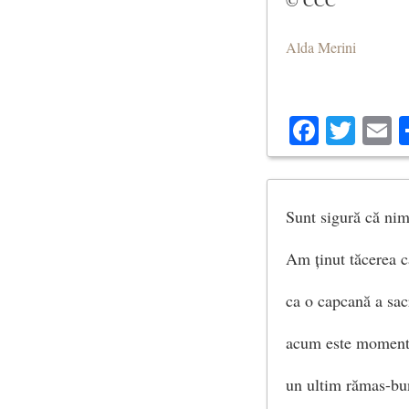
Alda Merini
Facebo
Twit
E
Sunt sigură că nim
Am ținut tăcerea ca
ca o capcană a sacr
acum este momentu
un ultim rămas-bun