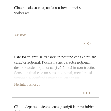
Cine nu stie sa taca, acela n-a invatat nici sa
vorbeasca.
Aristotel
>>>
Este foarte greu să translezi în noțiune ceea ce nu are
caracter noțional. Poezia nu are caracter noțional,
deși folosește noțiunea ca și cărămidă în construcție.
Sensul ei final este un sens emoțional, metaforic și
vizionar. A confunda materialul cu sensul
materialului este un lucru foarte la îndemână și foarte
Nichita Stanescu
păgubitor
>>>
Cât de departe e tăcerea care-şi strigă lacrima iubirii