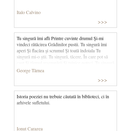
Italo Calvino
>>>
Tu singură îmi afli Printre cuvinte drumul Şi-mi
vindeci rătăcirea Grădinilor pustii. Tu singură îmi
aperi Şi flacăra şi scrumul Şi toată îndoiala Tu
singură mi-o ştii. Tu singură, tăcere, În care pot să
caut Şi ţărmul resemnării Şi tainice poteci. Tu singură
mă tulburi Asemeni unui flaut Şi m-ai putea ucide
George Tărnea
Simţind că poţi să pleci. (Echilibru)
>>>
Istoria poeziei nu trebuie căutată în biblioteci, ci în
arhivele sufletului.
Ionut Caragea