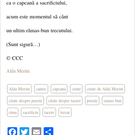
ca o capcană a sacrificiului,
acum este momentul să cânt
un ultim rămas-bun trecutului.
(Sunt sigură…)
© CCC
Alda Merini
Alda Merini
cantec
capcana
citate
citate de Alda Merini
citate despre poezie
citate despre tacere
poezie
ramas bun
rima
sacrificiu
tacere
trecut
Facebook
Twitter
Email
Share