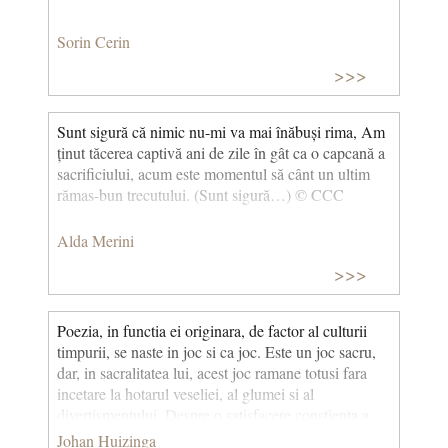
Sorin Cerin
>>>
Sunt sigură că nimic nu-mi va mai înăbuși rima, Am
ținut tăcerea captivă ani de zile în gât ca o capcană a
sacrificiului, acum este momentul să cânt un ultim
rămas-bun trecutului. (Sunt sigură…) © CCC
Alda Merini
>>>
Poezia, in functia ei originara, de factor al culturii
timpurii, se naste in joc si ca joc. Este un joc sacru,
dar, in sacralitatea lui, acest joc ramane totusi fara
incetare la hotarul veseliei, al glumei si al
divertismentului. Despre o satisfacere constienta a
nevoii de frumusete nu este inca, multa vreme, vorba.
Johan Huizinga