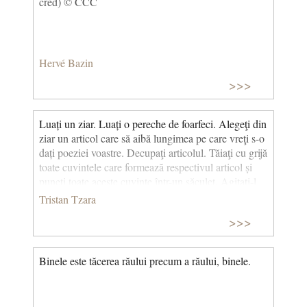
cred) © CCC
Hervé Bazin
>>>
Luați un ziar. Luați o pereche de foarfeci. Alegeţi din
ziar un articol care să aibă lungimea pe care vreţi s-o
dați poeziei voastre. Decupaţi articolul. Tăiaţi cu grijă
toate cuvintele care formează respectivul articol și
puneți toate aceste cuvinte într-un săculeț. Agitaţi-l
încetişor. Scoateţi cuvintele unul după altul,
Tristan Tzara
dispunîndu-le în ordinea în care le veţi extrage.
>>>
Copiaţi-le conştiincios. Poezia vă va semăna. Şi iată-
vă un scriitor infinit de original și înzestrat cu o
sensibilitate încîntătoare, deşi , se înţelege,
Binele este tăcerea răului precum a răului, binele.
neînţeleasă de oamenii vulgari. (Pentru a face o
poezie dadaistă) (Manifest despre amorul slab şi
amorul amar)