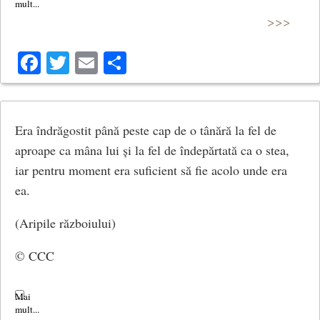
>>>
Facebook
Twitter
Email
Share
Era îndrăgostit până peste cap de o tânără la fel de
aproape ca mâna lui și la fel de îndepărtată ca o stea,
iar pentru moment era suficient să fie acolo unde era
ea.
(Aripile războiului)
© CCC