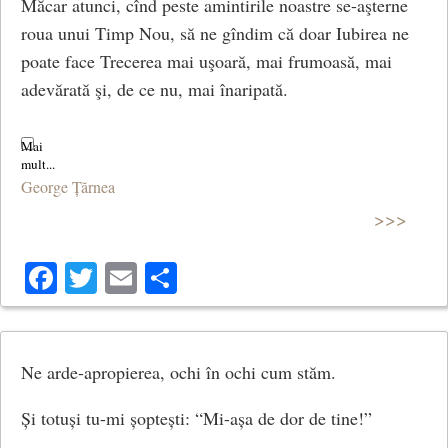
Măcar atunci, cînd peste amintirile noastre se-aşterne
roua unui Timp Nou, să ne gîndim că doar Iubirea ne
poate face Trecerea mai uşoară, mai frumoasă, mai
adevărată şi, de ce nu, mai înaripată.
George Țărnea
>>>
Facebook
Twitter
Email
Share
Ne arde-apropierea, ochi în ochi cum stăm.
Și totuși tu-mi șoptești: “Mi-așa de dor de tine!”