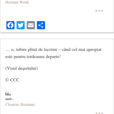
Herman Wouk
>>>
Facebook
Twitter
Email
Share
… o, iubire plină de lacrimi – când cel mai apropiat
este pentru totdeauna departe!
(Visul deșertului)
© CCC
Clemens Brentano
>>>