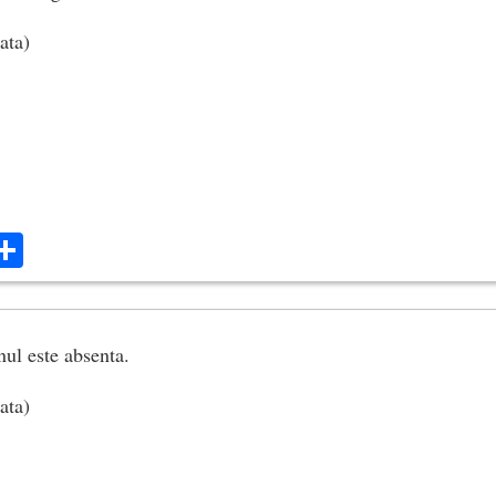
ata)
ok
ter
mail
Share
nul este absenta.
ata)