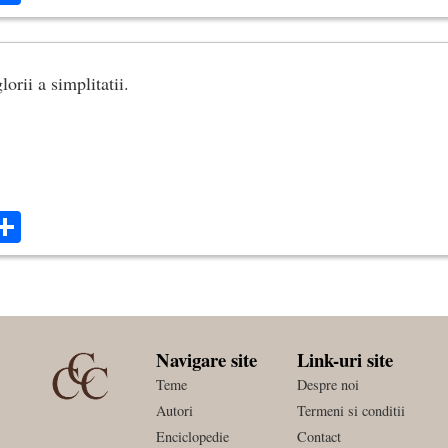
glorii a simplitatii.
ok
ter
mail
Share
Navigare site
Link-uri site
Teme
Despre noi
Autori
Termeni si conditii
Enciclopedie
Contact