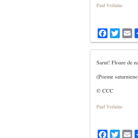
Paul Verlaine
Facebo
Twit
E
Sarut! Floare de na
(Poeme saturniene
© CCC
Paul Verlaine
Facebo
Twit
E