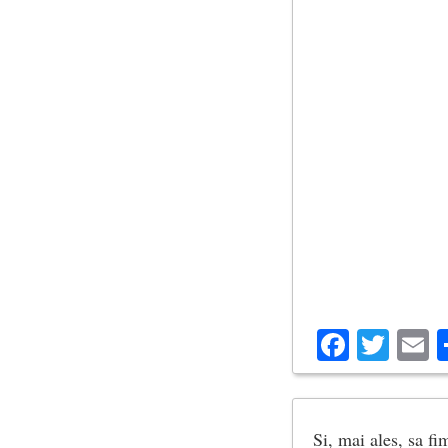
(Visul meu obișnui
(trad. George Prut
Facebo
Twit
E
Si, mai ales, sa fi