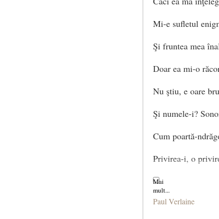
Căci ea mă înţelege
Mi-e sufletul enig
Şi fruntea mea îna
Doar ea mi-o răco
Nu ştiu, e oare br
Şi numele-i? Sonor
Cum poartă-ndrăgos
Privirea-i, o privi
Şi-n glasu-i grav 
Paul Verlaine
A vocilor iubite, t