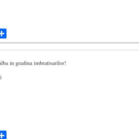
ok
ter
mail
Share
lba in gradina imbratisarilor!
)
ok
ter
mail
Share