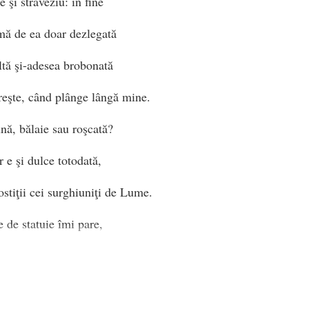
 şi străveziu: în fine
mă de ea doar dezlegată
ltă şi-adesea brobonată
reşte, când plânge lângă mine.
ună, bălaie sau roşcată?
 e şi dulce totodată,
tiţii cei surghiuniţi de Lume.
re de statuie îmi pare,
şi calm e-o inflexiune-anume
ăcute-n depărtare.