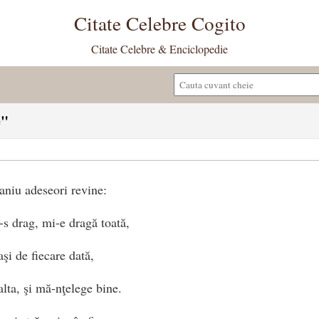
Citate Celebre Cogito
Citate Celebre & Enciclopedie
e"
raniu adeseori revine:
-s drag, mi-e dragă toată,
aşi de fiecare dată,
 alta, şi mă-nţelege bine.