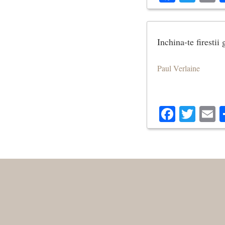
Inchina-te firestii 
Paul Verlaine
Facebo
Twit
E