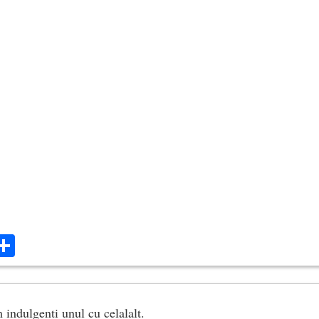
t)
eanu)
ok
ter
mail
Share
m indulgenti unul cu celalalt.