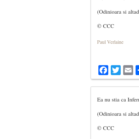
(Odinioara si altad
© CCC
Paul Verlaine
Facebo
Twit
E
Ea nu stia ca Infer
(Odinioara si altad
© CCC