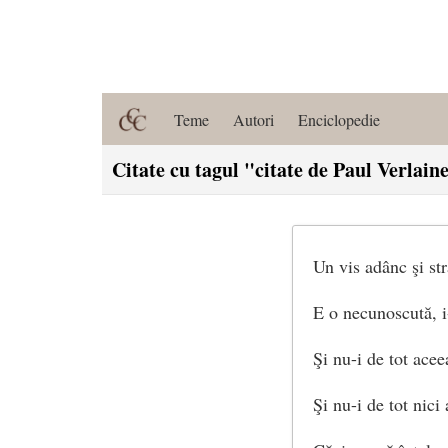
Teme
Autori
Enciclopedie
Citate cu tagul "citate de Paul Verlain
Un vis adânc şi st
E o necunoscută, i
Şi nu-i de tot acee
Şi nu-i de tot nici