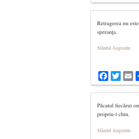
Retragerea nu este
speranţa.
Sfântul Augustin
Facebo
Twit
E
Păcatul fiecărui om
propriu-i chin.
Sfântul Augustin