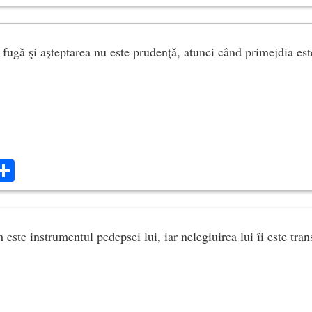
 fugă şi aşteptarea nu este prudenţă, atunci când primejdia es
ok
ter
mail
Share
 este instrumentul pedepsei lui, iar nelegiuirea lui îi este tra