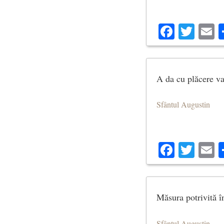
Facebo
Twit
E
A da cu plăcere va
Sfântul Augustin
Facebo
Twit
E
Măsura potrivită î
Sfântul Augustin