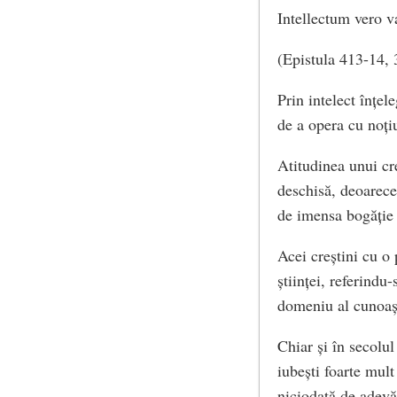
Intellectum vero v
(Epistula 413-14, 
Prin intelect înțel
de a opera cu noțiu
Atitudinea unui cre
deschisă, deoarece
de imensa bogăție 
Acei creștini cu o 
științei, referindu
domeniu al cunoașt
Chiar și în secolu
iubești foarte mul
niciodată de adev