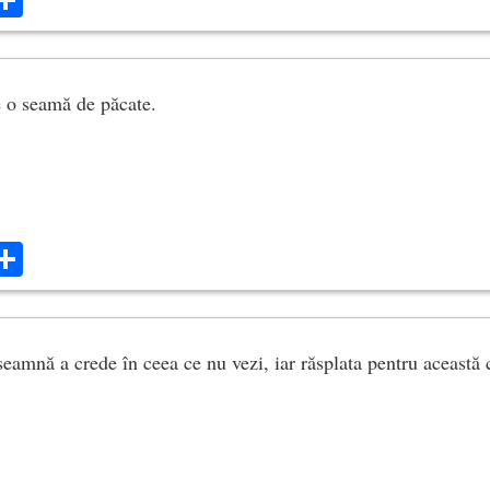
 o seamă de păcate.
ok
ter
mail
Share
eamnă a crede în ceea ce nu vezi, iar răsplata pentru această c