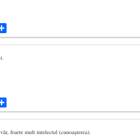
ok
ter
mail
Share
i.
ok
ter
mail
Share
evăr, foarte mult intelectul (cunoașterea).