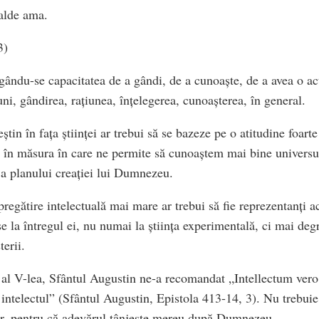
alde ama.
3)
egându-se capacitatea de a gândi, de a cunoaște, de a avea o act
ni, gândirea, rațiunea, înțelegerea, cunoașterea, în general.
știn în fața științei ar trebui să se bazeze pe o atitudine foarte
 în măsura în care ne permite să cunoaștem mai bine universu
a planului creației lui Dumnezeu.
pregătire intelectuală mai mare ar trebui să fie reprezentanți a
-se la întregul ei, nu numai la știința experimentală, ci mai deg
erii.
l al V-lea, Sfântul Augustin ne-a recomandat „Intellectum ver
t intelectul” (Sfântul Augustin, Epistola 413-14, 3). Nu trebu
ăr, pentru că adevărul tânjește mereu după Dumnezeu.