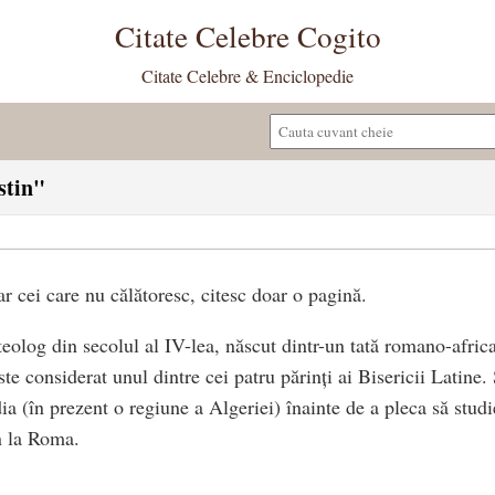
Citate Celebre Cogito
Citate Celebre & Enciclopedie
stin"
r cei care nu călătoresc, citesc doar o pagină.
teolog din secolul al IV-lea, născut dintr-un tată romano-afri
ste considerat unul dintre cei patru părinți ai Bisericii Latine.
a (în prezent o regiune a Algeriei) înainte de a pleca să studi
n la Roma.