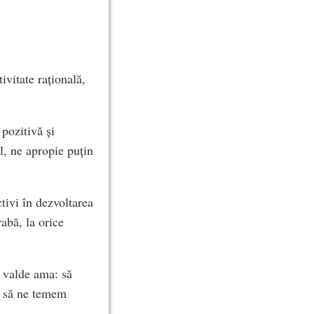
ivitate rațională,
 pozitivă și
l, ne apropie puțin
ctivi în dezvoltarea
rabă, la orice
o valde ama: să
ie să ne temem