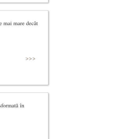
te mai mare decât
>>>
nsformată în