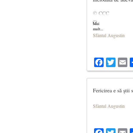
© CCC
Sfântul Augustin
Facebo
Twit
E
Fericirea e să ştii 
Sfântul Augustin
Facebo
Twit
E