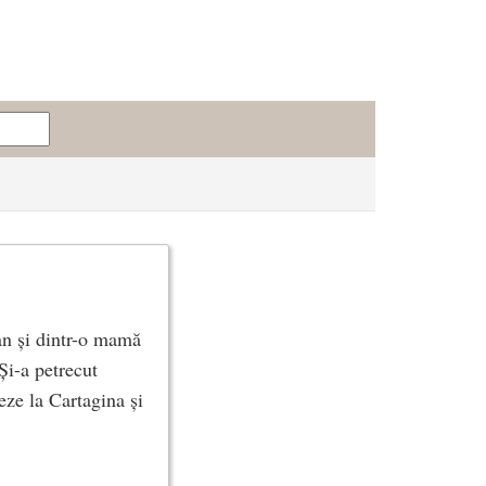
can și dintr-o mamă
 Și-a petrecut
eze la Cartagina și