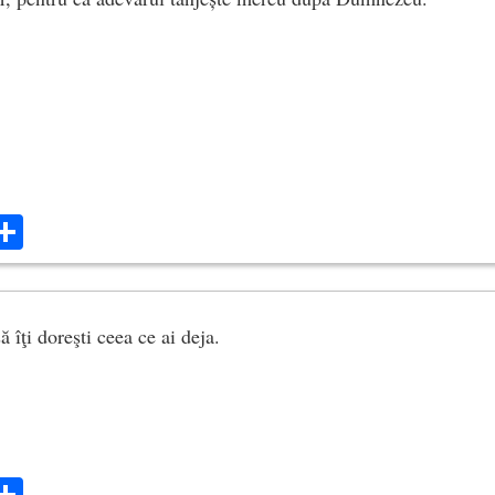
ok
ter
mail
Share
să îţi doreşti ceea ce ai deja.
ok
ter
mail
Share