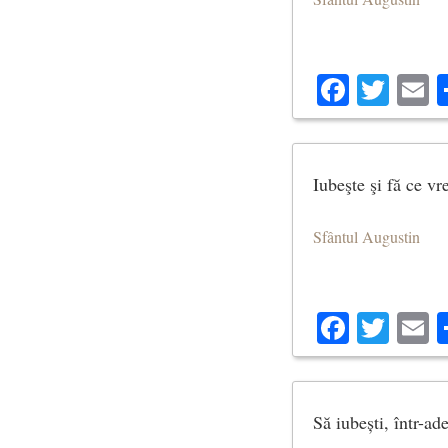
Facebo
Twit
E
Iubeşte şi fă ce vre
Sfântul Augustin
Facebo
Twit
E
Să iubești, într-ad