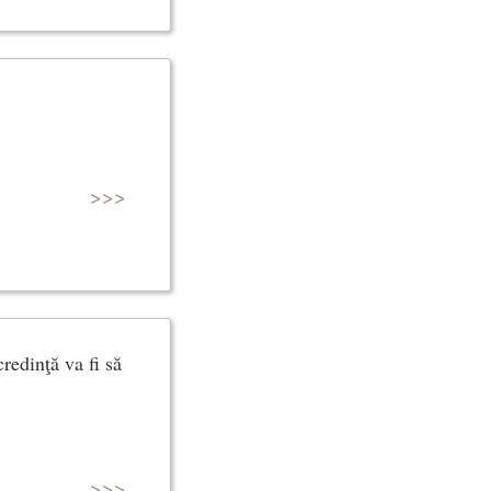
>>>
redinţă va fi să
>>>