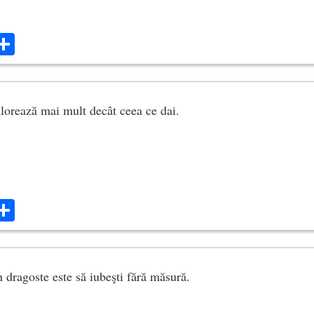
ok
ter
mail
Share
lorează mai mult decât ceea ce dai.
ok
ter
mail
Share
n dragoste este să iubeşti fără măsură.