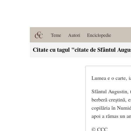
Teme
Autori
Enciclopedie
Citate cu tagul "citate de Sfântul Augu
Lumea e o carte, ia
Sfântul Augustin, 
berberă creștină, e
copilăria în Numidi
apoi a rămas un a
© CCC