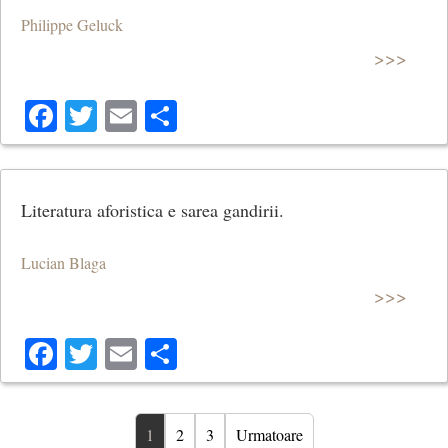
Philippe Geluck
>>>
Facebook
Twitter
Email
Share
Literatura aforistica e sarea gandirii.
Lucian Blaga
>>>
Facebook
Twitter
Email
Share
1
2
3
Urmatoare