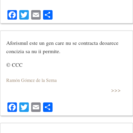
Facebook
Twitter
Email
Share
Aforismul este un gen care nu se contracta deoarece
concizia sa nu ii permite.
© CCC
Ramón Gómez de la Serna
>>>
Facebook
Twitter
Email
Share