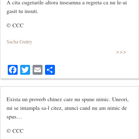
A cita cugetarile altora inseamna a regreta ca nu le-ai
gasit tu insuti.
© CCC
Sacha Guitry
>>>
Facebook
Twitter
Email
Share
Exista un proverb chinez care nu spune nimic. Uneori,
mi se intampla sa-l citez, atunci cand nu am nimic de
spus…
© CCC