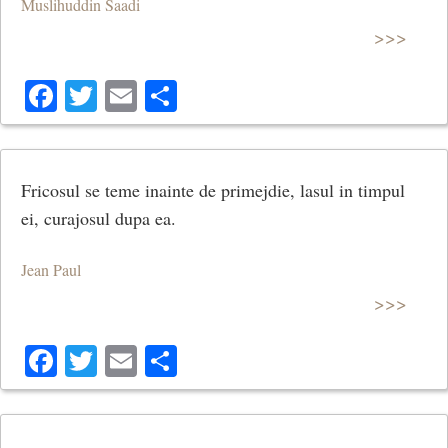
Muslihuddin Saadi
>>>
Facebook
Twitter
Email
Share
Fricosul se teme inainte de primejdie, lasul in timpul
ei, curajosul dupa ea.
Jean Paul
>>>
Facebook
Twitter
Email
Share