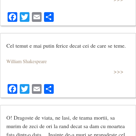
Facebook
Twitter
Email
Share
Cel temut e mai putin ferice decat cei de care se teme.
William Shakespeare
>>>
Facebook
Twitter
Email
Share
O! Dragoste de viata, ne lasi, de teama mortii, sa
murim de zeci de ori la rand decat sa dam cu moartea
fata dintr-o data… Inainte de-a muri se prapadeste cel