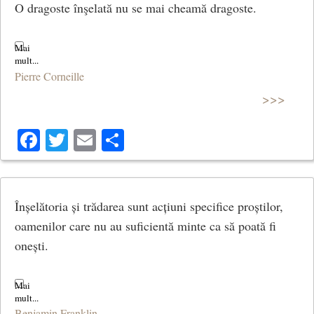
O dragoste înşelată nu se mai cheamă dragoste.
Pierre Corneille
>>>
Facebook
Twitter
Email
Share
Înșelătoria și trădarea sunt acțiuni specifice proștilor,
oamenilor care nu au suficientă minte ca să poată fi
onești.
Benjamin Franklin