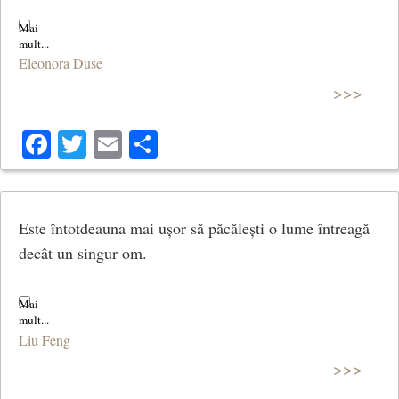
Eleonora Duse
>>>
Facebook
Twitter
Email
Share
Este întotdeauna mai ușor să păcălești o lume întreagă
decât un singur om.
Liu Feng
>>>