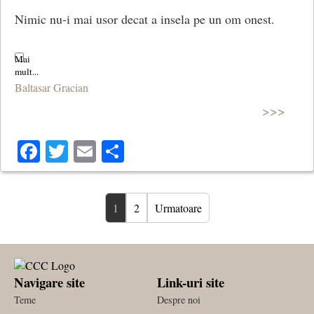
Nimic nu-i mai usor decat a insela pe un om onest.
Baltasar Gracian
>>>
Facebook
Twitter
Email
Share
1
2
Urmatoare
Navigare site
Link-uri site
Teme
Despre noi