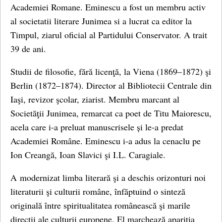
Academiei Romane. Eminescu a fost un membru activ
al societatii literare Junimea si a lucrat ca editor la
Timpul, ziarul oficial al Partidului Conservator. A trait
39 de ani.
Studii de filosofie, fără licenţă, la Viena (1869–1872) şi
Berlin (1872–1874). Director al Bibliotecii Centrale din
Iaşi, revizor şcolar, ziarist. Membru marcant al
Societăţii Junimea, remarcat ca poet de Titu Maiorescu,
acela care i-a preluat manuscrisele și le-a predat
Academiei Române. Eminescu i-a adus la cenaclu pe
Ion Creangă, Ioan Slavici şi I.L. Caragiale.
A modernizat limba literară şi a deschis orizonturi noi
literaturii şi culturii române, înfăptuind o sinteză
originală între spiritualitatea românească şi marile
direcţii ale culturii europene. El marchează apariţia