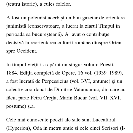
(teatru istoric), a cules folclor.
A fost un polemist acerb şi un bun gazetar de orientare
junimistă (conservatoare, a lucrat la ziarul Timpul în
perioada sa bucureşteană). A avut o contribuţie
decisivă la reorientarea culturii române dinspre Orient
spre Occident.
În timpul vieţii i-a apărut un singur volum: Poesii,
1884. Ediţia completă de Opere, 16 vol. (1939–1989),
a fost lucrată de Perpessicius (vol. I-VI, antume) şi un
colectiv coordonat de Dimitrie Vatamaniuc, din care au
făcut parte Petru Creţia, Marin Bucur (vol. VII–XVI,
postume) ş.a.
Cele mai cunoscute poezii ale sale sunt Luceafarul
(Hyperion), Oda in metru antic și cele cinci Scrisori (I-