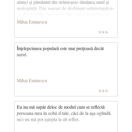
atunci şi pământul tău strămoşesc rămânea unul şi
nedespărţit. Dar veacuri de dezbinare neîntreruptă te-
au dus la slăbiciune, te-au dus să-ţi vezi ruşinea cu
ochii!
Mihai Eminescu
>>>
Înţelepciunea populară este mai preţioasă decât
aurul.
Mihai Eminescu
>>>
Eu nu mă supăr deloc de modul cum se reflectă
persoana mea în ochii d-tale, căci de la aşa oglindă
nici nu mă pot aştepta la alt reflex.