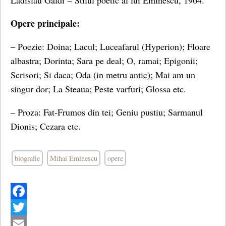
Ladislau Gàldi – Stilul poetic al lui Eminescu, 1964.
Opere principale:
– Poezie: Doina; Lacul; Luceafarul (Hyperion); Floare
albastra; Dorinta; Sara pe deal; O, ramai; Epigonii;
Scrisori; Si daca; Oda (in metru antic); Mai am un
singur dor; La Steaua; Peste varfuri; Glossa etc.
– Proza: Fat-Frumos din tei; Geniu pustiu; Sarmanul
Dionis; Cezara etc.
biografie
Mihai Eminescu
opere
Facebook
Twitter