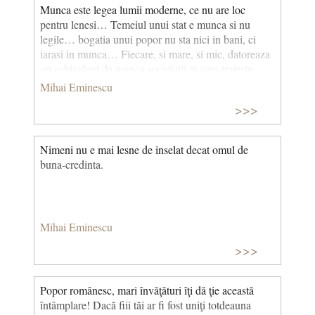
Munca este legea lumii moderne, ce nu are loc
pentru lenesi… Temeiul unui stat e munca si nu
legile… bogatia unui popor nu sta nici in bani, ci
iarasi in munca… Fiecare, si mare, si mic, datoreaza
un echivalent de munca societatii in care traieste…
Cand munca unei clase dintr-un popor nu mai
Mihai Eminescu
echivaleaza drepturile de care se bucura, atunci acea
>>>
clasa e corupta, chiar ea traieste din traficul unei
munci straine…; noi credem, insa, ca un sistem care,
oricat s-ar imbogati patriotii, are ca rezultat moartea
Nimeni nu e mai lesne de inselat decat omul de
reala a unei natii, e tot ce se poate mai rau si mai
buna-credinta.
ucigas ca sistem.
Mihai Eminescu
>>>
Popor românesc, mari învăţături îţi dă ţie această
întâmplare! Dacă fiii tăi ar fi fost uniţi totdeauna