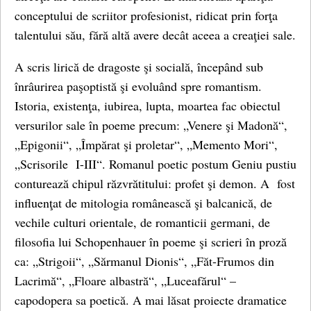
conceptului de scriitor profesionist, ridicat prin forţa
talentului său, fără altă avere decât aceea a creaţiei sale.
A scris lirică de dragoste şi socială, începând sub
înrâurirea paşoptistă şi evoluând spre romantism.
Istoria, existenţa, iubirea, lupta, moartea fac obiectul
versurilor sale în poeme precum: „Venere şi Madonă“,
„Epigonii“, „Împărat şi proletar“, „Memento Mori“,
„Scrisorile I-III“. Romanul poetic postum Geniu pustiu
conturează chipul răzvrătitului: profet şi demon. A fost
influenţat de mitologia românească şi balcanică, de
vechile culturi orientale, de romanticii germani, de
filosofia lui Schopenhauer în poeme şi scrieri în proză
ca: „Strigoii“, „Sărmanul Dionis“, „Făt-Frumos din
Lacrimă“, „Floare albastră“, „Luceafărul“ –
capodopera sa poetică. A mai lăsat proiecte dramatice