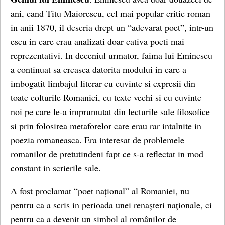
ani, cand Titu Maiorescu, cel mai popular critic roman
in anii 1870, il descria drept un “adevarat poet”, intr-un
eseu in care erau analizati doar cativa poeti mai
reprezentativi. In deceniul urmator, faima lui Eminescu
a continuat sa creasca datorita modului in care a
imbogatit limbajul literar cu cuvinte si expresii din
toate colturile Romaniei, cu texte vechi si cu cuvinte
noi pe care le-a imprumutat din lecturile sale filosofice
si prin folosirea metaforelor care erau rar intalnite in
poezia romaneasca. Era interesat de problemele
romanilor de pretutindeni fapt ce s-a reflectat in mod
constant in scrierile sale.
A fost proclamat “poet național” al Romaniei, nu
pentru ca a scris in perioada unei renașteri naționale, ci
pentru ca a devenit un simbol al românilor de