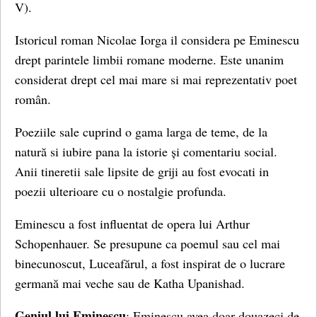
V).
Istoricul roman Nicolae Iorga il considera pe Eminescu
drept parintele limbii romane moderne. Este unanim
considerat drept cel mai mare si mai reprezentativ poet
român.
Poeziile sale cuprind o gama larga de teme, de la
natură si iubire pana la istorie și comentariu social.
Anii tineretii sale lipsite de griji au fost evocati in
poezii ulterioare cu o nostalgie profunda.
Eminescu a fost influentat de opera lui Arthur
Schopenhauer. Se presupune ca poemul sau cel mai
binecunoscut, Luceafărul, a fost inspirat de o lucrare
germană mai veche sau de Katha Upanishad.
Geniul lui Eminescu
: Eminescu avea doar douazeci de