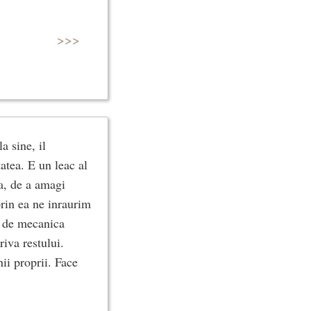
>>>
a sine, il
tatea. E un leac al
ea, de a amagi
prin ea ne inraurim
re de mecanica
riva restului.
ii proprii. Face