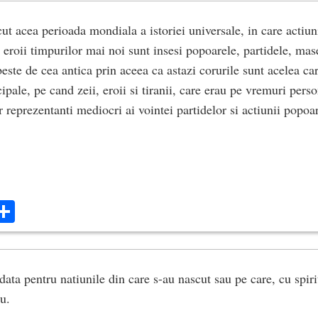
ut acea perioada mondiala a istoriei universale, in care actiun
 eroii timpurilor mai noi sunt insesi popoarele, partidele, mas
ste de cea antica prin aceea ca astazi corurile sunt acelea car
cipale, pe cand zeii, eroii si tiranii, care erau pe vremuri perso
r reprezentanti mediocri ai vointei partidelor si actiunii popoar
ok
ter
mail
Share
ata pentru natiunile din care s-au nascut sau pe care, cu spirit
u.