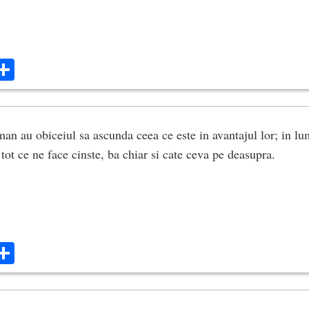
ok
ter
mail
Share
an au obiceiul sa ascunda ceea ce este in avantajul lor; in lu
ot ce ne face cinste, ba chiar si cate ceva pe deasupra.
ok
ter
mail
Share