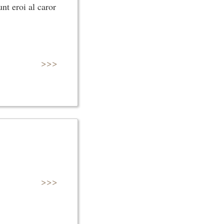
nt eroi al caror
>>>
>>>