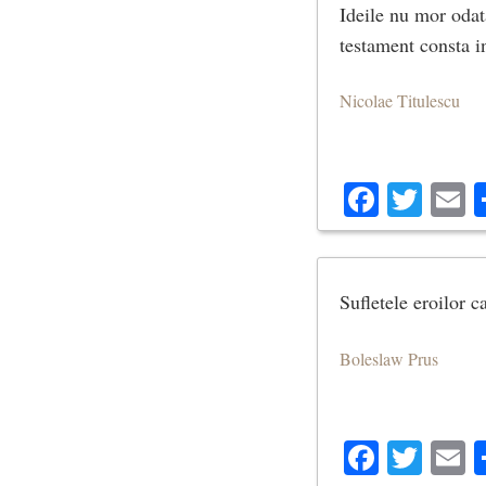
Ideile nu mor odat
testament consta i
Nicolae Titulescu
Facebo
Twit
E
Sufletele eroilor c
Boleslaw Prus
Facebo
Twit
E