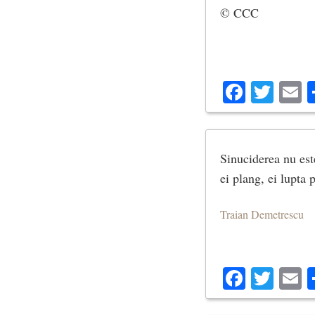
© CCC
Facebo
Twit
E
Sinuciderea nu este
ei plang, ei lupta 
Traian Demetrescu
Facebo
Twit
E