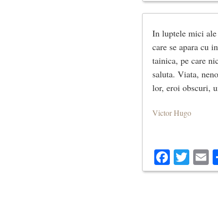
In luptele mici ale
care se apara cu in
tainica, pe care ni
saluta. Viata, neno
lor, eroi obscuri, 
Victor Hugo
Facebo
Twit
E