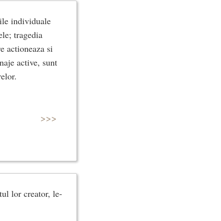
ile individuale
ele; tragedia
e actioneaza si
naje active, sunt
elor.
>>>
ul lor creator, le-