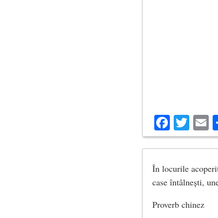
Facebo
Twit
E
În locurile acoperi
case întâlnești, un
Proverb chinez