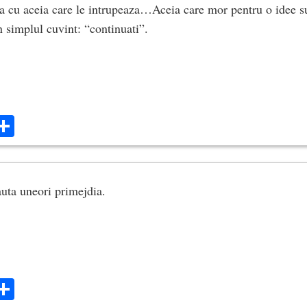
a cu aceia care le intrupeaza…Aceia care mor pentru o idee su
n simplul cuvint: “continuati”.
ok
ter
mail
Share
auta uneori primejdia.
ok
ter
mail
Share