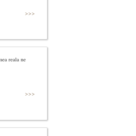
>>>
mea reala ne
>>>