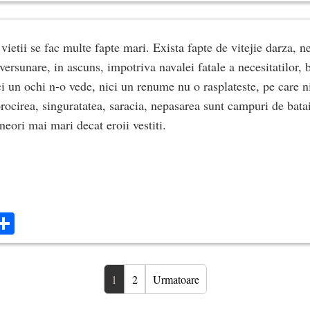
 vietii se fac multe fapte mari. Exista fapte de vitejie darza, n
versunare, in ascuns, impotriva navalei fatale a necesitatilor, b
ci un ochi n-o vede, nici un renume nu o rasplateste, pe care n
rocirea, singuratatea, saracia, nepasarea sunt campuri de batai
uneori mai mari decat eroii vestiti.
ok
ter
mail
Share
1
2
Urmatoare