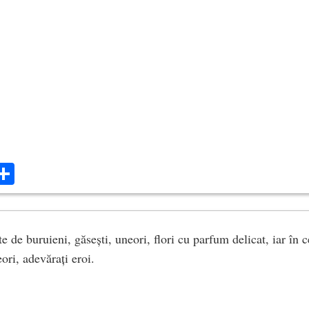
ok
ter
mail
Share
te de buruieni, găsești, uneori, flori cu parfum delicat, iar în
eori, adevărați eroi.