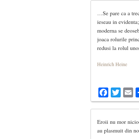
…Se pare ca a trec
ieseau in evidenta;
moderna se deosebe
joaca rolurile prin
redusi la rolul uno
Heinrich Heine
Facebo
Twit
E
Eroii nu mor niciod
au plasmuit din no