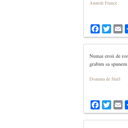
Anatole France
Facebo
Twit
E
Numai eroii de rom
grabim sa spunem t
Doamna de Staël
Facebo
Twit
E