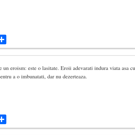
ok
ter
mail
Share
 un eroism: este o lasitate. Eroii adevarati indura viata asa cu
pentru a o imbunatati, dar nu dezerteaza.
ok
ter
mail
Share