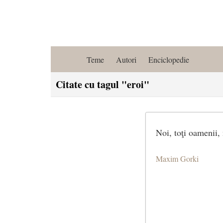
Teme
Autori
Enciclopedie
Citate cu tagul "eroi"
Noi, toţi oamenii, 
Maxim Gorki