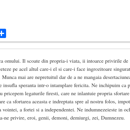
ok
ter
mail
Share
a omului. Il scoate din propria-i viata, ii intoarce privirile de l
eteze pe acel altul care-i el si care-i face ingrozitoare singura
icii. Munca mai are nepretuitul dar de a ne mangaia desertaciun
e insufla speranta intr-o intamplare fericita. Ne inchipuim ca 
u pricepem legaturile firesti, care ne inlantuie propria sforta
are ca sfortarea aceasta e indreptata spre al nostru folos, impot
 vointei, a fortei si a independentei. Ne indumnezeieste in och
ia-ne privire, eroi, genii, demoni, demiurgi, zei, Dumnezeu.