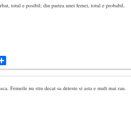
bat, totul e posibil; din partea unei femei, totul e probabil.
ok
ter
mail
Share
asca. Femeile nu stiu decat sa deteste si asta e mult mai rau.