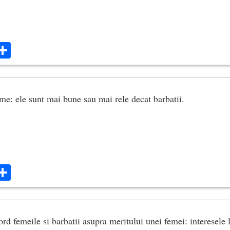
ok
ter
mail
Share
me: ele sunt mai bune sau mai rele decat barbatii.
ok
ter
mail
Share
rd femeile si barbatii asupra meritului unei femei: interesele 