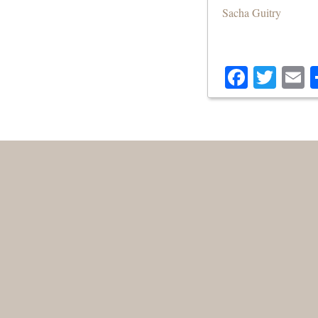
Sacha Guitry
Facebo
Twit
E