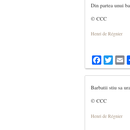
Din partea unui bar
© CCC
Henri de Régnier
Facebo
Twit
E
Barbatii stiu sa ur
© CCC
Henri de Régnier