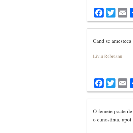
Facebo
Twit
E
Cand se amesteca f
Liviu Rebreanu
Facebo
Twit
E
O femeie poate dev
o cunostinta, apoi