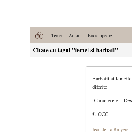
Teme
Autori
Enciclopedie
Citate cu tagul "femei si barbati"
Barbatii si femeile
diferite.
(Caracterele – Des
© CCC
Jean de La Bruyère