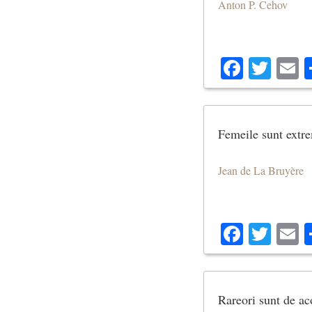
Anton P. Cehov
Facebo
Twit
E
Femeile sunt extre
Jean de La Bruyère
Facebo
Twit
E
Rareori sunt de aco