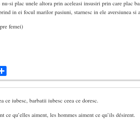
nu-si plac unele altora prin aceleasi insusiri prin care plac ba
prind in ei focul marilor pasiuni, starnesc in ele aversiunea si a
pre femei)
ok
ter
mail
Share
a ce iubesc, barbatii iubesc ceea ce doresc.
t ce qu’elles aiment, les hommes aiment ce qu’ils désirent.