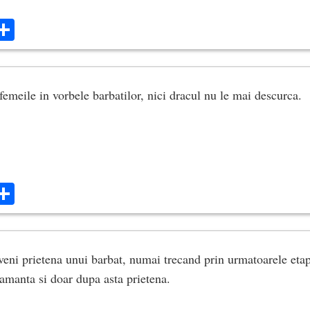
ok
ter
mail
Share
emeile in vorbele barbatilor, nici dracul nu le mai descurca.
ok
ter
mail
Share
eni prietena unui barbat, numai trecand prin urmatoarele etape
 amanta si doar dupa asta prietena.