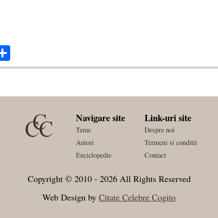
ok
ter
mail
Share
Navigare site
Link-uri site
Teme
Despre noi
Autori
Termeni si conditii
Enciclopedie
Contact
Copyright © 2010 - 2026 All Rights Reserved
Web Design by
Citate Celebre Cogito