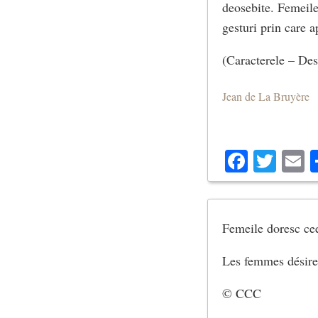
deosebite. Femeile 
gesturi prin care a
(Caracterele – Des
Jean de La Bruyère
Facebo
Twit
E
Femeile doresc cee
Les femmes désiren
© CCC