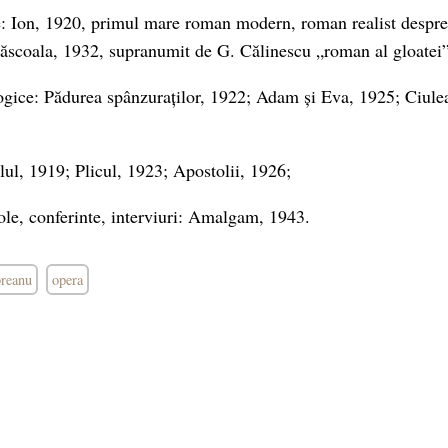
e: Ion, 1920, primul mare roman modern, roman realist despre
ăscoala, 1932, supranumit de G. Călinescu „roman al gloatei”
gice: Pădurea spânzuraților, 1922; Adam și Eva, 1925; Ciulea
lul, 1919; Plicul, 1923; Apostolii, 1926;
ole, conferinte, interviuri: Amalgam, 1943.
breanu
opera