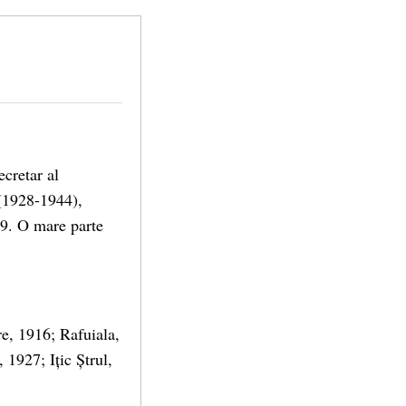
cretar al
 (1928-1944),
39. O mare parte
re, 1916; Rafuiala,
 1927; Ițic Ștrul,