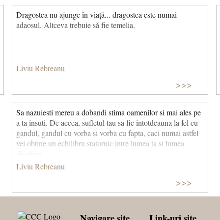
Dragostea nu ajunge în viață... dragostea este numai
adaosul. Altceva trebuie să fie temelia.
Liviu Rebreanu
>>>
Sa nazuiesti mereu a dobandi stima oamenilor si mai ales pe
a ta insuti. De aceea, sufletul tau sa fie intotdeauna la fel cu
gandul, gandul cu vorba si vorba cu fapta, caci numai astfel
vei obtine un echilibru statornic intre lumea ta si lumea
dinafara.
Liviu Rebreanu
>>>
Navigare site
Link-uri site