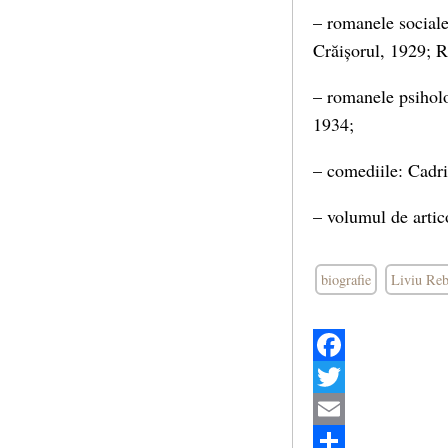
– romanele social
Crăișorul, 1929; R
– romanele psiholo
1934;
– comediile: Cadri
– volumul de artic
biografie
Liviu Re
Facebook
Twitter
Email