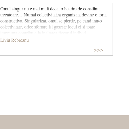
Omul singur nu e mai mult decat o licarire de constiinta
trecatoare… Numai colectivitatea organizata devine o forta
constructiva. Singularizat, omul se pierde, pe cand intr-o
colectivitate, orice sfortare isi gaseste locul ei si toate
impreuna contribuie la inaltarea fiecarui individ.
Liviu Rebreanu
>>>