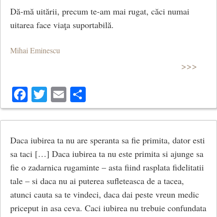
Dă-mă uitării, precum te-am mai rugat, căci numai
uitarea face viaţa suportabilă.
Mihai Eminescu
>>>
Facebook
Twitter
Email
Share
Daca iubirea ta nu are speranta sa fie primita, dator esti
sa taci […] Daca iubirea ta nu este primita si ajunge sa
fie o zadarnica rugaminte – asta fiind rasplata fidelitatii
tale – si daca nu ai puterea sufleteasca de a tacea,
atunci cauta sa te vindeci, daca dai peste vreun medic
priceput in asa ceva. Caci iubirea nu trebuie confundata