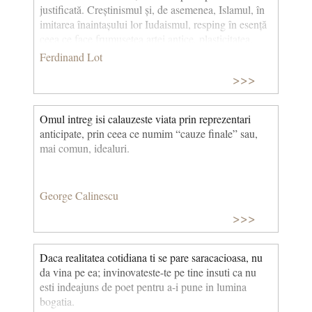
justificată. Creștinismul și, de asemenea, Islamul, în
imitarea înaintașului lor Iudaismul, resping în esență
ceea ce face frumusețea artei antice, plasticitatea.
(Sfârșitul lumii antice și începutul Evului Mediu) ©
Ferdinand Lot
CCC
>>>
Omul intreg isi calauzeste viata prin reprezentari
anticipate, prin ceea ce numim “cauze finale” sau,
mai comun, idealuri.
George Calinescu
>>>
Daca realitatea cotidiana ti se pare saracacioasa, nu
da vina pe ea; invinovateste-te pe tine insuti ca nu
esti indeajuns de poet pentru a-i pune in lumina
bogatia.