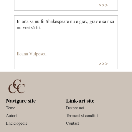
>>>
In artă să nu fii Shakespeare nu e grav, grav e să nici
nu vrei să fii.
Ileana Vulpescu
>>>
Navigare site
Link-uri site
Teme
Despre noi
Autori
Termeni si conditii
Enciclopedie
Contact