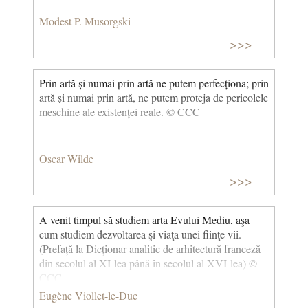
Modest P. Musorgski
>>>
Prin artă și numai prin artă ne putem perfecționa; prin
artă și numai prin artă, ne putem proteja de pericolele
meschine ale existenței reale. © CCC
Oscar Wilde
>>>
A venit timpul să studiem arta Evului Mediu, aşa
cum studiem dezvoltarea şi viaţa unei fiinţe vii.
(Prefață la Dicționar analitic de arhitectură franceză
din secolul al XI-lea până în secolul al XVI-lea) ©
CCC
Eugène Viollet-le-Duc